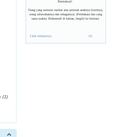
Bermaksud :
Orang yang menurut nasihat atau perintah anaknya (isterinya,
orang sebawahannya dan sebagainya). (Peribahasa lain yang
sama makna: Berkemudi di haluan, bergilir ke buritan).
Lihat selanjutnya...
(5)
n
(1)