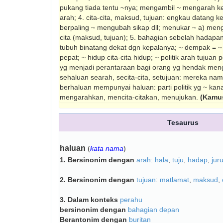
pukang tiada tentu ~nya; mengambil ~ mengarah 
arah; 4. cita-cita, maksud, tujuan: engkau datang k
berpaling ~ mengubah sikap dll; menukar ~ a) meng
cita (maksud, tujuan); 5. bahagian sebelah hadapa
tubuh binatang dekat dgn kepalanya; ~ dempak = ~ 
pepat; ~ hidup cita-cita hidup; ~ politik arah tujuan
yg menjadi perantaraan bagi orang yg hendak men
sehaluan searah, secita-cita, setujuan: mereka n
berhaluan mempunyai haluan: parti politik yg ~ k
mengarahkan, mencita-citakan, menujukan.
(Kamu
Tesaurus
haluan
(
kata nama
)
1.
Bersinonim dengan
arah
:
hala
,
tuju
,
hadap
,
jur
2.
Bersinonim dengan
tujuan
:
matlamat
,
maksud
,
3.
Dalam konteks
perahu
bersinonim dengan
bahagian depan
Berantonim dengan
buritan