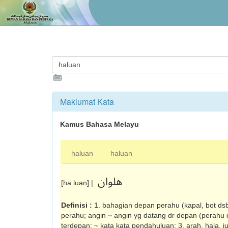
Maklumat Kata
Kamus Bahasa Melayu
haluan
haluan
هلوان
[ha.luan] |
Definisi :
1. bahagian depan perahu (kapal, bot dsb),
perahu; angin ~ angin yg datang dr depan (perahu dl
terdepan; ~ kata kata pendahuluan; 3. arah, hala, ju