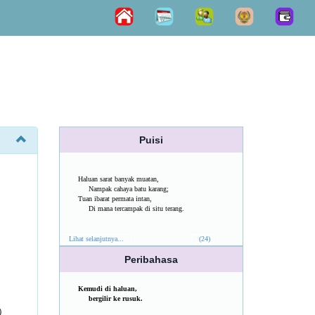
Puisi
Haluan sarat banyak muatan,
Nampak cahaya batu karang;
Tuan ibarat permata intan,
Di mana tercampak di situ terang.
Lihat selanjutnya...
(24)
Peribahasa
Kemudi di haluan,
bergilir ke rusuk.
)