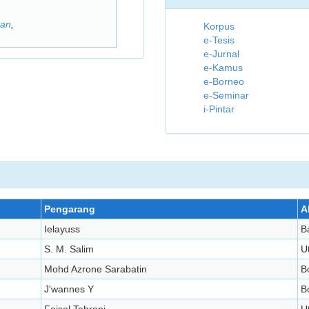
kan
,
Korpus
e-Tesis
e-Jurnal
e-Kamus
e-Borneo
e-Seminar
i-Pintar
Pengarang
A
Ielayuss
B
S. M. Salim
U
Mohd Azrone Sarabatin
B
J'wannes Y
B