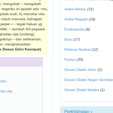
ke; mengubah ~ mengubah
e negeriku ini apatah ada ~mu;
Artikel Akhbar
(31)
ubah arah; b) menukar cita-
n tubuh manusia, bahagian
Artikel Majalah
(18)
pepat = ~ tegak haluan yg
 politik; ~ sembah NS pegawai
Ensiklopedia
(8)
ghadap raja (undang);
ampaknya ~ dan sefahaman;
Buku
(17)
anan; menghaluankan
s Dewan Edisi Keempat)
Khidmat Nasihat
(12)
Pantun
(30)
Glosari Dialek Johor
(1)
Glosari Dialek Negeri Sembila
usan
,
Glosari Dielek Melaka
(1)
cita-cita
,
Perkhidmatan +