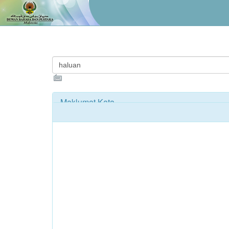
Maklumat Kata
Kamus Bahasa Melayu
haluan
haluan
هلوان
[ha.luan] |
Definisi :
1. bahagian depan perahu (kapal, bot dsb),
perahu; angin ~ angin yg datang dr depan (perahu dl
terdepan; ~ kata kata pendahuluan; 3. arah, hala, ju