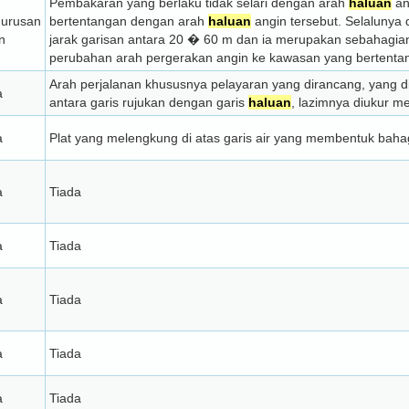
Pembakaran yang berlaku tidak selari dengan arah
haluan
an
urusan
bertentangan dengan arah
haluan
angin tersebut. Selalunya
n
jarak garisan antara 20 � 60 m dan ia merupakan sebahagian
perubahan arah pergerakan angin ke kawasan yang bertenta
Arah perjalanan khususnya pelayaran yang dirancang, yang 
a
antara garis rujukan dengan garis
haluan
, lazimnya diukur me
a
Plat yang melengkung di atas garis air yang membentuk baha
a
Tiada
a
Tiada
a
Tiada
a
Tiada
a
Tiada