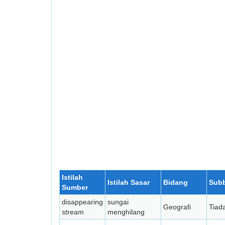
Istilah
Istilah Sasar
Bidang
Sub
Sumber
disappearing
sungai
Geografi
Tiad
stream
menghilang