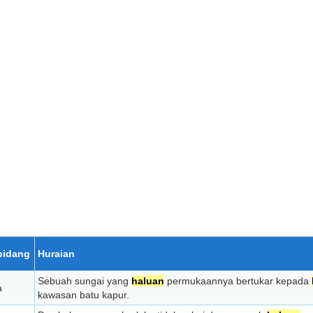
Peribahasa
Kemudi di haluan,
bergilir ke
rusuk.
Bermaksud :
Orang yang menurut
nasihat atau perintah
anaknya (isterinya, orang
sebawahannya dan
sebagainya). (Peribahasa
lain yang sama makna:
Berkemudi di haluan,
bergilir ke buritan).
Lihat
(5)
selanjutnya...
bidang
Huraian
Sebuah sungai yang
haluan
permukaannya bertukar kepada
a
kawasan batu kapur.