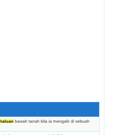
haluan
bawah tanah bila ia mengalir di sebuah