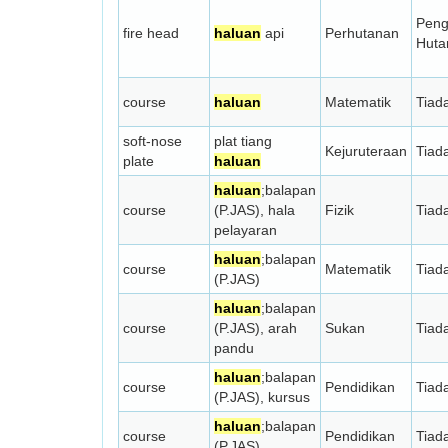
Peng
fire head
haluan
api
Perhutanan
Huta
course
haluan
Matematik
Tiad
soft-nose
plat tiang
Kejuruteraan
Tiad
plate
haluan
haluan
;balapan
course
(P.JAS), hala
Fizik
Tiad
pelayaran
haluan
;balapan
course
Matematik
Tiad
(P.JAS)
haluan
;balapan
course
(P.JAS), arah
Sukan
Tiad
pandu
haluan
;balapan
course
Pendidikan
Tiad
(P.JAS), kursus
haluan
;balapan
course
Pendidikan
Tiad
(P.JAS)