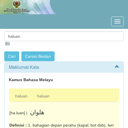
Maklumat Kata
Kamus Bahasa Melayu
haluan
haluan
هلوان
[ha.luan] |
Definisi :
1. bahagian depan perahu (kapal, bot dsb), lwn