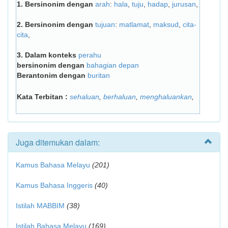
1.
Bersinonim dengan
arah
:
hala
,
tuju
,
hadap
,
jurusan
,
2.
Bersinonim dengan
tujuan
:
matlamat
,
maksud
,
cita-
cita
,
3.
Dalam konteks
perahu
bersinonim dengan
bahagian depan
Berantonim dengan
buritan
Kata Terbitan :
sehaluan
,
berhaluan
,
menghaluankan
,
Juga ditemukan dalam:
Kamus Bahasa Melayu
(201)
Kamus Bahasa Inggeris
(40)
Istilah MABBIM
(38)
Istilah Bahasa Melayu
(169)