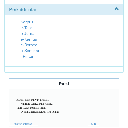
Perkhidmatan +
Korpus
e-Tesis
e-Jurnal
e-Kamus
e-Borneo
e-Seminar
i-Pintar
Puisi
Haluan sarat banyak muatan,
Nampak cahaya batu karang;
Tuan ibarat permata intan,
Di mana tercampak di situ terang.
Lihat selanjutnya...
(24)