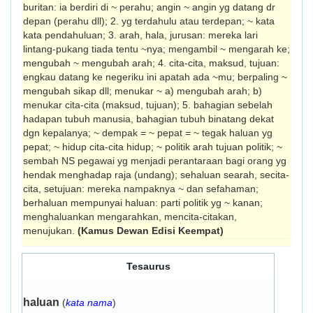
buritan: ia berdiri di ~ perahu; angin ~ angin yg datang dr
depan (perahu dll); 2. yg terdahulu atau terdepan; ~ kata
kata pendahuluan; 3. arah, hala, jurusan: mereka lari
lintang-pukang tiada tentu ~nya; mengambil ~ mengarah ke;
mengubah ~ mengubah arah; 4. cita-cita, maksud, tujuan:
engkau datang ke negeriku ini apatah ada ~mu; berpaling ~
mengubah sikap dll; menukar ~ a) mengubah arah; b)
menukar cita-cita (maksud, tujuan); 5. bahagian sebelah
hadapan tubuh manusia, bahagian tubuh binatang dekat
dgn kepalanya; ~ dempak = ~ pepat = ~ tegak haluan yg
pepat; ~ hidup cita-cita hidup; ~ politik arah tujuan politik; ~
sembah NS pegawai yg menjadi perantaraan bagi orang yg
hendak menghadap raja (undang); sehaluan searah, secita-
cita, setujuan: mereka nampaknya ~ dan sefahaman;
berhaluan mempunyai haluan: parti politik yg ~ kanan;
menghaluankan mengarahkan, mencita-citakan,
menujukan.
(Kamus Dewan Edisi Keempat)
Tesaurus
haluan
(
kata nama
)