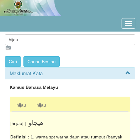
Maklumat Kata
Kamus Bahasa Melayu
hijau
hijau
هيجاو
[hi.jau] |
Definisi :
1. warna spt warna daun atau rumput (banyak