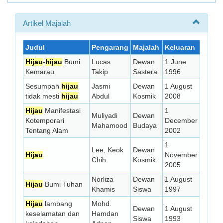
Artikel Majalah
Judul
Pengarang
Majalah
Keluaran
Hijau
-
hijau
Bumi
Lucas
Dewan
1 June
Kemarau
Takip
Sastera
1996
Sesumpah
hijau
Jasmi
Dewan
1 August
tidak mesti
hijau
Abdul
Kosmik
2008
Hijau
Manifestasi
1
Muliyadi
Dewan
Kotemporari
December
Mahamood
Budaya
Tentang Alam
2002
1
Lee, Keok
Dewan
Hijau
November
Chih
Kosmik
2005
Norliza
Dewan
1 August
Hijau
Bumi Tuhan
Khamis
Siswa
1997
Hijau
lambang
Mohd.
Dewan
1 August
keselamatan dan
Hamdan
Siswa
1993