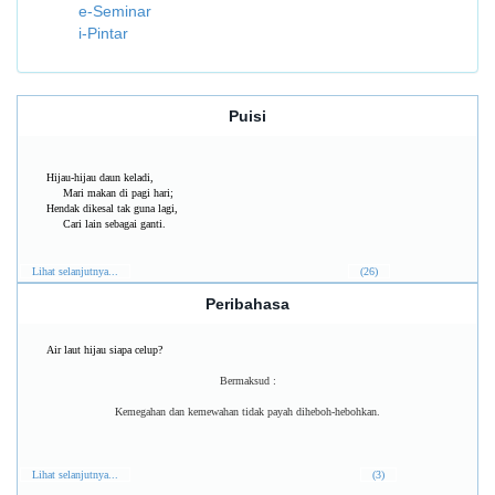
e-Seminar
i-Pintar
Puisi
Hijau-hijau daun keladi,
Mari makan di pagi hari;
Hendak dikesal tak guna lagi,
Cari lain sebagai ganti.
Lihat selanjutnya...
(26)
Peribahasa
Air laut hijau siapa celup?
Bermaksud :
Kemegahan dan kemewahan tidak payah diheboh-hebohkan.
Lihat selanjutnya...
(3)