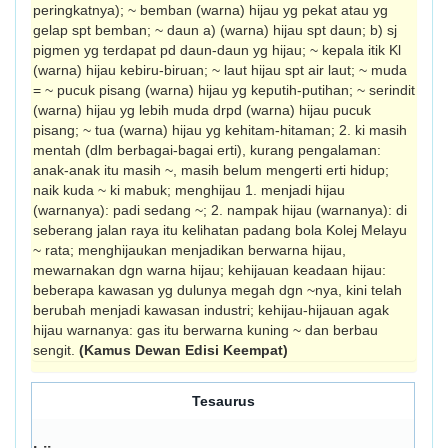
peringkatnya); ~ bemban (warna) hijau yg pekat atau yg
gelap spt bemban; ~ daun a) (warna) hijau spt daun; b) sj
pigmen yg terdapat pd daun-daun yg hijau; ~ kepala itik Kl
(warna) hijau kebiru-biruan; ~ laut hijau spt air laut; ~ muda
= ~ pucuk pisang (warna) hijau yg keputih-putihan; ~ serindit
(warna) hijau yg lebih muda drpd (warna) hijau pucuk
pisang; ~ tua (warna) hijau yg kehitam-hitam­an; 2. ki masih
mentah (dlm berbagai-bagai erti), kurang pengalaman:
anak-anak itu masih ~, masih belum mengerti erti hidup;
naik kuda ~ ki mabuk; menghijau 1. menjadi hijau
(warnanya): padi sedang ~; 2. nampak hijau (warnanya): di
seberang jalan raya itu kelihatan padang bola Kolej Melayu
~ rata; menghijaukan menjadikan berwarna hijau,
mewarnakan dgn warna hijau; kehijauan keadaan hijau:
beberapa kawa­san yg dulunya megah dgn ~nya, kini telah
berubah menjadi kawasan industri; kehijau-hijauan agak
hijau warnanya: gas itu berwarna kuning ~ dan berbau
sengit.
(Kamus Dewan Edisi Keempat)
Tesaurus