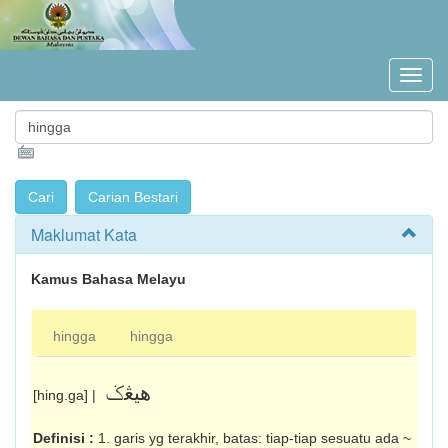
Maklumat Kata
Kamus Bahasa Melayu
hingga
hingga
هيڠݢ
[hing.ga] |
Definisi :
1. garis yg terakhir, batas: tiap-tiap sesuatu ada ~