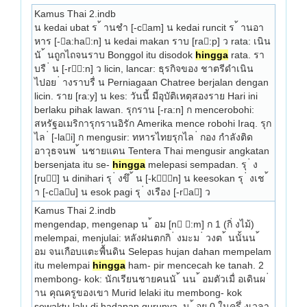
Kamus Thai 2.indb
น kedai ubat ร ้ านชำ [-cam] น kedai runcit ร ้ านอา
หาร [-a:ha:n] น kedai makan ราบ [ra:p] ว rata: เนิน
นั ้ นถูกไถจนราบ Bonggol itu disodok 
hingga
 rata. รา
บรื ่ น [-r:n] ว licin, lancar: ธุรกิจของ ชาตรีดำเนิน
ไปอย ่ างราบรื่ น Perniagaan Chat­ree berjalan dengan 
licin. ราย [ra:y] น kes: วันนี้ มีอุบัติเหตุสองราย Hari ini 
berlaku pihak lawan. รุกราน [-ra:n] ก mencerobohi: 
สหรัฐอเมริการุกรานอิรัก Amerika mence­ robohi Iraq. รุก
ไล ่ [-lai] ก mengusir: ทหารไทยรุกไล ่ กอง กำลังติด
อาวุธจนพ ้ นชายแดน Tentera Thai mengusir angkatan 
bersenjata itu se- 
hingga
 melepasi sempadan. รุ ่ ง 
[ru] น dinihari รุ ่ งขึ ้ น [-kn] น keesokan รุ ่ งเช ้ 
า [-cau] น esok pagi รุ ่ งเรือง [-ra] ว 
Kamus Thai 2.indb
mengendap, mengenap น ้ อม [n :m] ก 1 (กิ่ งไม้) 
melempai, menjulai: หลังฝนตกกิ ่ งมะม ่ วงต ้ นนั้นน ้ 
อม จนเกือบแตะพื้นดิน Selepas hujan dahan mempelam 
itu melempai 
hingga
 ham- pir mencecah ke tanah. 2 
membong- kok: นักเรียนชายคนนั ้ นน ้ อมตัวเมื่ อเดินผ ่ 
าน คุณครูของเขา Murid lelaki itu membong- kok 
sewaktu lalu di hadapan gurunya. น ้ อย 0 ในครึ่ งเวลา