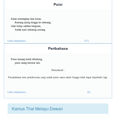
Puisi
Kalau menangkap ikan kurau,
Rentang jaring hingga ke seberang;
Adat hidup sahabat bergurau,
Sudah mati terbaring seorang.
Lihat selanjutnya...
(17)
Peribahasa
Putus benang boleh dihubung,
putus arang bercerai lalu.
Bermaksud :
Persahabatan atau perkahwinan yang sudah putus sama sekali hingga tidak dapat diperbaiki lagi.
Lihat selanjutnya...
(3)
Kamus Thai Melayu Dewan