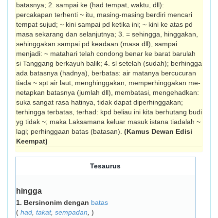
batasnya; 2. sampai ke (had tempat, waktu, dll):
percakapan terhenti ~ itu, masing-masing berdiri mencari
tempat sujud; ~ kini sampai pd ketika ini; ~ kini ke atas pd
masa sekarang dan selanjutnya; 3. = se­hingga, hinggakan,
sehinggakan sam­pai pd keadaan (masa dll), sampai
menjadi: ~ matahari telah condong benar ke barat barulah
si Tanggang berkayuh balik; 4. sl setelah (sudah); berhingga
ada batasnya (hadnya), berbatas: air matanya bercucuran
tiada ~ spt air laut; menghinggakan, memperhinggakan me­­
netap­kan batasnya (jumlah dll), membatasi, mengehadkan:
suka sangat rasa hatinya, tidak dapat diperhinggakan;
terhingga terbatas, terhad: kpd beliau ini kita berhutang budi
yg tidak ~; maka Laksamana keluar masuk istana tiadalah ~
lagi; perhinggaan batas (batasan).
(Kamus Dewan Edisi
Keempat)
Tesaurus
hingga
1.
Bersinonim dengan
batas
(
had
,
takat
,
sempadan
,
)