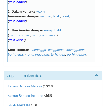
(
kata nama:
)
2.
Dalam konteks
waktu
bersinonim dengan
sampai
,
lajak
,
takat
,
(
kata nama:
)
3.
Bersinonim dengan
menyebabkan
(
membawa ke
,
mengakibatkan
,
)
(
kata kerja:
)
Kata Terbitan :
sehingga
,
hinggakan
,
sehinggakan
,
berhingga
,
menghinggakan
,
terhingga
,
perhinggaan
,
Juga ditemukan dalam:
Kamus Bahasa Melayu
(1000)
Kamus Bahasa Inggeris
(360)
Istilah MABBIM
(23)