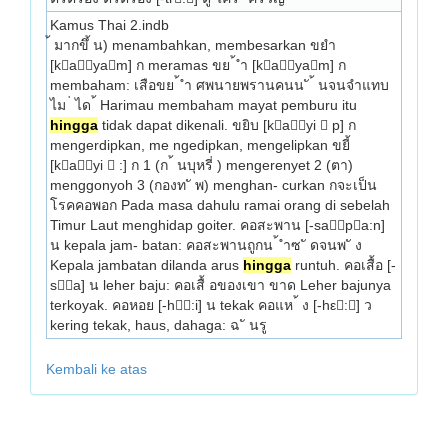
Kamus Thai 2.indb
้ มากขึ้ น) menambahkan, membesarkan ขยำ 
[kayam] ก meramas ขย ้ ำ [kayam] ก 
membaham: เสือขย ้ ำ ศพนายพรานคนน ั ้ นจนจำแทบ
ไม ่ ได ้ Harimau membaham mayat pemburu itu 
hingga
 tidak dapat dikenali. ขยิบ [kayi  p] ก 
mengerdipkan, me­ ngedipkan, mengelipkan ขยี้ 
[kayi  :] ก 1 (ก ้ นบุหรี่ ) mengerenyet 2 (ตา) 
menggonyoh 3 (กองท ั พ) menghan- curkan กจะเป็น
โรคคอพอก Pada masa dahulu ramai orang di sebelah 
Timur Laut menghidap goiter. คอสะพาน [-sapa:n] 
น kepala jam- batan: คอสะพานถูกน ้ ำซ ั ดจนพ ั ง 
Kepala jambatan dilanda arus 
hingga
 runtuh. คอเสื้อ [-
sa] น leher baju: คอเสื้ อของเขา ขาด Leher bajunya 
terkoyak. คอหอย [-h:i] น tekak คอแห ้ ง [-hε:] ว 
kering tekak, haus, dahaga: ฉ ั นรู 
Kembali ke atas