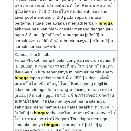
แรก สถานการณ ์ กลับผกผันจนทำให ้ ทีมแมนเชสเตอร ์ 
ยูไนเต็ดชนะ ไป 3-2 ประตูในที่ สุด Setelah pasukan 
Liver­ pool mendahului 2-0 pada separuh masa 
pertama, situasi perlawanan menjadi terbalik 
hingga
akhirnya pasukan Man- chester menang dengan jari­
ngan 3-2. ผกา [paka:] น bunga ผง [po] น 
serbuk ผงขาว [-ka:w] น heroin ผงชูรส [-cu:rot] น 
serbuk perasa ผงซักฟอก 
Kamus Thai 2.indb
Pulau Phuket menarik pelancong dari seluruh dunia. ดื 
่ ม [d:m] ก minum: เราควรดื่ มน ้ ำสะอาด ว ั นละหก
ถึงแปดแก ้ ว Kita seharusnya mi­ num air bersih enam 
hingga
 lapan gelas sehari. ดื้ อ [d:] ว degil: เด็กดื้ 
อคนน ั ้นไม ่ เชื่ อฟ ั ง ผู ้ ใหญ ่ Budak yang degil itu 
tidak mende­ ngar kata orang น dacing, neraca ตราบ 
[tra:p] สัน sehingga: เขาเอ ่ ยชื่ อ ภรรยาของเขาตราบ
ลมหายใจสุดท ้ าย Dia me- ­nyebut nama isterinya 
sehingga meng­ hembuskan nafas terakhir. ตราบเท ่ า 
[-tau] บ 
hingga
: ประเทศไทย สามารถรักษาเอกราชไว ้ 
ได ้ ตราบเท ่ าทุกวันนี้ Ne­gara Thai dapat menjaga 
kedaula­ tannya 
hingga
 sekarang. ตริ [tri  ] ดู 
ตริตรอง ตริตรอง [-tr:] ดู ไคร ่ ครวญ 