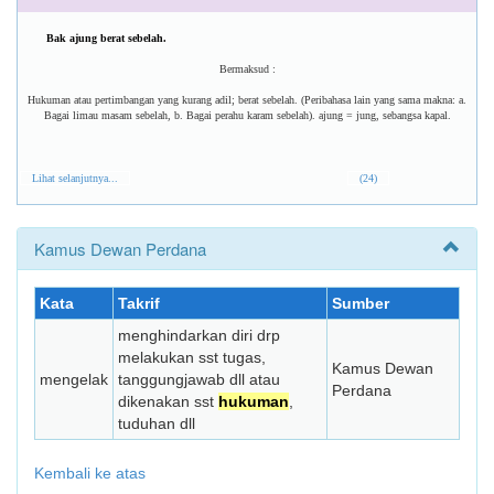
Bak ajung berat sebelah.
Bermaksud :
Hukuman atau pertimbangan yang kurang adil; berat sebelah. (Peribahasa lain yang sama makna: a.
Bagai limau masam sebelah, b. Bagai perahu karam sebelah). ajung = jung, sebangsa kapal.
Lihat selanjutnya...
(24)
Kamus Dewan Perdana
Kata
Takrif
Sumber
menghindarkan diri drp
melakukan sst tugas,
Kamus Dewan
mengelak
tanggungjawab dll atau
Perdana
dikenakan sst
hukuman
,
tuduhan dll
Kembali ke atas