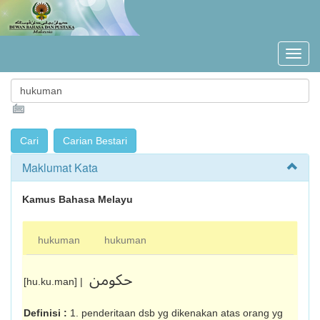
Maklumat Kata
Kamus Bahasa Melayu
hukuman
hukuman
حکومن
[hu.ku.man] |
Definisi :
1. penderitaan dsb yg dikenakan atas orang yg