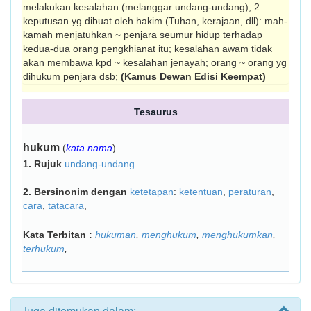
melakukan kesalahan (melang­gar undang-undang); 2.
keputusan yg dibuat oleh hakim (Tuhan, kerajaan, dll): mah­
ka­mah menjatuhkan ~ penjara seumur hidup terhadap
kedua-dua orang pengkhianat itu; kesalahan awam tidak
akan membawa kpd ~ kesalahan jenayah; orang ~ orang yg
dihukum penjara dsb;
(Kamus Dewan Edisi Keempat)
Tesaurus
hukum
(
kata nama
)
1.
Rujuk
undang-undang
2.
Bersinonim dengan
ketetapan
:
ketentuan
,
peraturan
,
cara
,
tatacara
,
Kata Terbitan :
hukuman
,
menghukum
,
menghukumkan
,
terhukum
,
Juga ditemukan dalam: