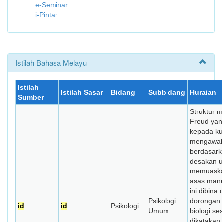
e-Seminar
i-Pintar
Istilah Bahasa Melayu
Istilah
Istilah Sasar
Bidang
Subbidang
Huraian
Sumber
Struktur m
Freud yan
kepada k
mengawal 
berdasar
desakan u
memuaska
asas manu
ini dibina
Psikologi
dorongan 
id
id
Psikologi
Umum
biologi s
dikatakan