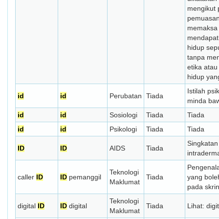
mengikut p
pemuasan 
memaksa i
mendapat
hidup sep
tanpa me
etika atau
hidup yan
Istilah psi
id
id
Perubatan
Tiada
minda baw
id
id
Sosiologi
Tiada
Tiada
id
id
Psikologi
Tiada
Tiada
Singkatan
ID
ID
AIDS
Tiada
intraderm
Pengenal
Teknologi
caller
ID
ID
pemanggil
Tiada
yang bole
Maklumat
pada skrin
Teknologi
digital
ID
ID
digital
Tiada
Lihat: digi
Maklumat