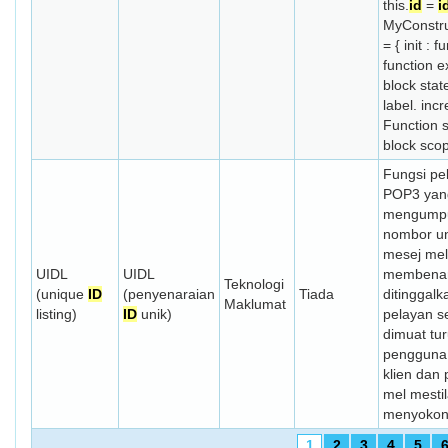
this.
id
=
i
MyConstru
= { init : f
function e
block stat
label. incr
Function 
block scop
Fungsi pe
POP3 yan
mengumpu
nombor un
mesej mel 
UIDL
UIDL
membenar
Teknologi
(unique
ID
(penyenaraian
Tiada
ditinggalk
Maklumat
listing)
ID
unik)
pelayan s
dimuat tu
pengguna
klien dan
mel mesti
menyokong 
1
2
3
4
5