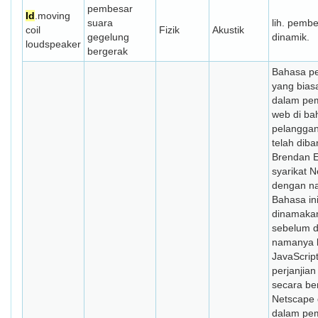
pembesar
Id
.moving
suara
lih. pemb
coil
Fizik
Akustik
gegelung
dinamik.
loudspeaker
bergerak
Bahasa pe
yang bias
dalam pe
web di ba
pelanggan
telah dib
Brendan E
syarikat 
dengan n
Bahasa in
dinamakan
sebelum d
namanya 
JavaScript
perjanjia
secara be
Netscape
dalam pe