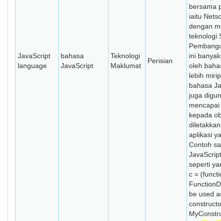
bersama p
iaitu Nets
dengan m
teknologi 
Pembangu
JavaScript
bahasa
Teknologi
ini banyak
Perisian
language
JavaScript
Maklumat
oleh bahas
lebih mirip
bahasa Ja
juga digu
mencapai 
kepada ob
diletakka
aplikasi ya
Contoh s
JavaScrip
seperti ya
c = (funct
FunctionDe
be used a
constructor
MyConstru