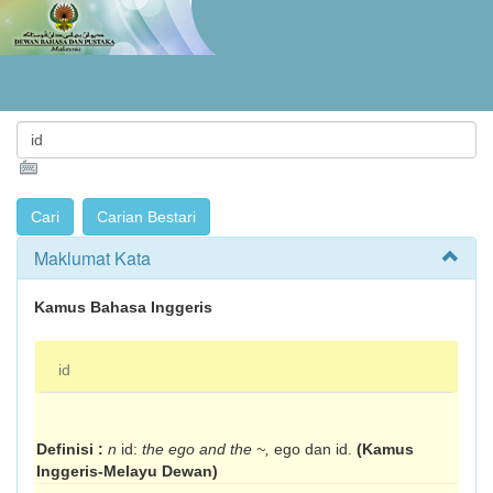
Maklumat Kata
Kamus Bahasa Inggeris
id
Definisi :
n
id:
the ego and the ~,
ego dan id.
(Kamus
Inggeris-Melayu Dewan)