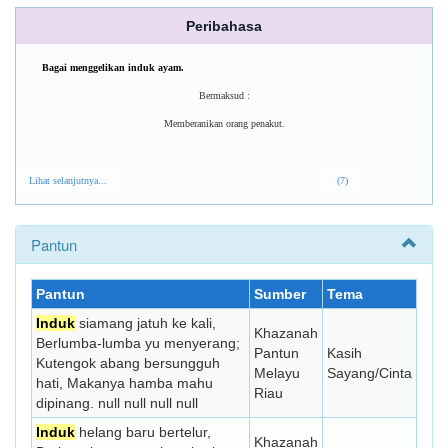
Peribahasa
Bagai menggelikan induk ayam.
Bermaksud :
Memberanikan orang penakut.
Lihat selanjutnya...
(7)
Pantun
Pantun
Sumber
Tema
Induk
siamang jatuh ke kali,
Khazanah
Berlumba-lumba yu menyerang;
Pantun
Kasih
Kutengok abang bersungguh
Melayu
Sayang/Cinta
hati, Makanya hamba mahu
Riau
dipinang. null null null null
Induk
helang baru bertelur,
Khazanah