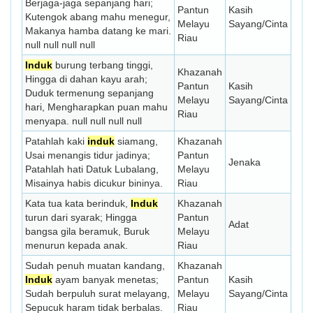
Berjaga-jaga sepanjang hari;
Pantun
Kasih
Kutengok abang mahu menegur,
Melayu
Sayang/Cinta
Makanya hamba datang ke mari.
Riau
null null null null
Induk
burung terbang tinggi,
Khazanah
Hingga di dahan kayu arah;
Pantun
Kasih
Duduk termenung sepanjang
Melayu
Sayang/Cinta
hari, Mengharapkan puan mahu
Riau
menyapa. null null null null
Patahlah kaki
induk
siamang,
Khazanah
Usai menangis tidur jadinya;
Pantun
Jenaka
Patahlah hati Datuk Lubalang,
Melayu
Misainya habis dicukur bininya.
Riau
Kata tua kata berinduk,
Induk
Khazanah
turun dari syarak; Hingga
Pantun
Adat
bangsa gila beramuk, Buruk
Melayu
menurun kepada anak.
Riau
Sudah penuh muatan kandang,
Khazanah
Induk
ayam banyak menetas;
Pantun
Kasih
Sudah berpuluh surat melayang,
Melayu
Sayang/Cinta
Sepucuk haram tidak berbalas.
Riau