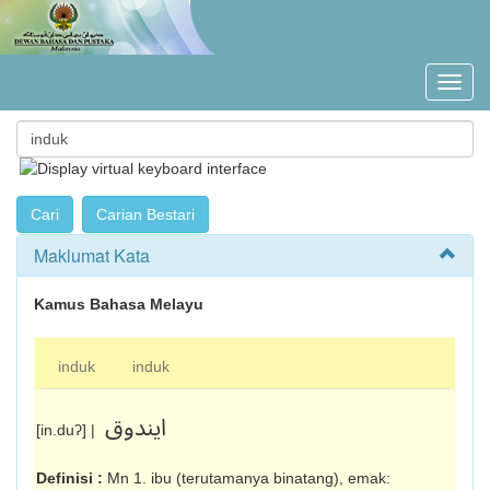
Maklumat Kata
Kamus Bahasa Melayu
induk
induk
ايندوق
[in.duʔ] |
Definisi :
Mn 1. ibu (terutamanya binatang), emak: