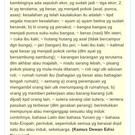
kambingnya ada sepuluh ekor, yg sudah jadi ~ tiga ekor; 2.
ki yg terutama, yg besar, yg menjadi pokok (asal, punca,
asas): kesalahan yg telah kaulakukan itu adalah ~ kpd
segala macam kesalahan; ~ ayam a) ayam betina yg sudah
beranak; b) ki orang yg penakut; ~ bangsa bangsa yg
menjadi punca suku-suku bangsa; ~ beras (nasi) Mn isteri;
~ cuka ibu kaki; ~ hutang hutang yg asal (tidak bercampur
dgn bunga); ~ jari (tangan) ibu jari; ~ kaki ibu kaki; ~ kalimat
ayat besar yg menjadi pokok cerita (dlm ayat yg
bersambung-sambung); ~ karangan karangan yg terutama
dlm akhbar atau majalah; ~ madu sarang lebah; ~ pisang
pokok pisang yg mula-mula ditanam; ~ roti ragi utk adunan
roti; ~ rumah rumah ibu (bahagian yg besar atau bahagian
tengah rumah); ~ semang a) orang perempuan yg
mengambil orang lain utk menumpang di rumahnya; b)
orang yg memberi pekerjaan atau barang-barang (utk
dijual) kpd orang lain; ~ sutera sarang ulat sutera; ~ tentera
pasukan yg terbesar (dlm gerakan perang); berindukkan
mempunyai atau menganggap sesuatu sbg induk:
contohnya, bahasa Latin dan bahasa Yunani yg ~ bahasa
Indo-Eropah; perinduk, seperinduk semua yg berasal drpd
satu ibu atau induk, sekeluarga.
(Kamus Dewan Edisi