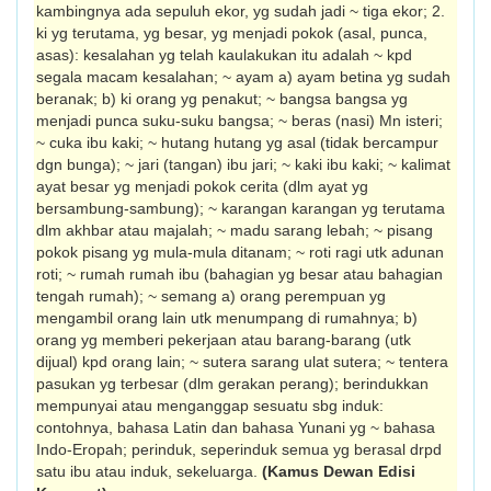
kambingnya ada sepuluh ekor, yg sudah jadi ~ tiga ekor; 2.
ki yg terutama, yg besar, yg menjadi pokok (asal, punca,
asas): kesalahan yg telah kaulakukan itu adalah ~ kpd
segala macam kesalahan; ~ ayam a) ayam betina yg sudah
beranak; b) ki orang yg penakut; ~ bangsa bangsa yg
menjadi punca suku-suku bangsa; ~ beras (nasi) Mn isteri;
~ cuka ibu kaki; ~ hutang hutang yg asal (tidak bercampur
dgn bunga); ~ jari (tangan) ibu jari; ~ kaki ibu kaki; ~ kalimat
ayat besar yg menjadi pokok cerita (dlm ayat yg
bersambung-sambung); ~ karangan karangan yg terutama
dlm akhbar atau majalah; ~ madu sarang lebah; ~ pisang
pokok pisang yg mula-mula ditanam; ~ roti ragi utk adunan
roti; ~ rumah rumah ibu (bahagian yg besar atau bahagian
tengah rumah); ~ semang a) orang perempuan yg
mengambil orang lain utk menumpang di rumahnya; b)
orang yg memberi pekerjaan atau barang-barang (utk
dijual) kpd orang lain; ~ sutera sarang ulat sutera; ~ tentera
pasukan yg terbesar (dlm gerakan perang); berindukkan
mempunyai atau menganggap sesuatu sbg induk:
contohnya, bahasa Latin dan bahasa Yunani yg ~ bahasa
Indo-Eropah; perinduk, seperinduk semua yg berasal drpd
satu ibu atau induk, sekeluarga.
(Kamus Dewan Edisi