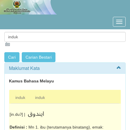
Maklumat Kata
Kamus Bahasa Melayu
induk
induk
ايندوق
[in.duʔ] |
Definisi :
Mn 1. ibu (terutamanya binatang), emak: