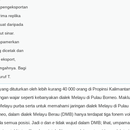
 pengeksportan
ima replika
uat daripada
t sinar.
mpamerkan
g dicetak dan
eksport,
engahnya. Bagi
ruf T.
 yang dituturkan oleh lebih kurang 40 000 orang di Propinsi Kalimantan
dengan wajar seperti kebanyakan dialek Mel
ayu
di Pulau Borneo. Maklu
Mel
ayu
purba serta untuk memahami jaringan dialek Mel
ayu
di Pulau 
neo, dalam dialek Mel
ayu
Berau (DMB) hanya terdapat tiga fonem vok
da semua posisi. Jadi
o
dan
e
tidak wujud dalam DMB; lihat, umpamany