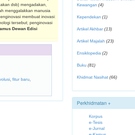
indakan dsb) mengadakan,
Kewangan
(4)
alah menggalakkan manusia
menginovasi membuat inovasi:
Kependekan
(1)
logi tersebut; penginovasi
amus Dewan Edisi
Artikel Akhbar
(13)
Artikel Majalah
(23)
Ensiklopedia
(2)
Buku
(81)
Khidmat Nasihat
(66)
volusi
,
fitur baru
,
Perkhidmatan +
Korpus
e-Tesis
e-Jurnal
e-Kamus