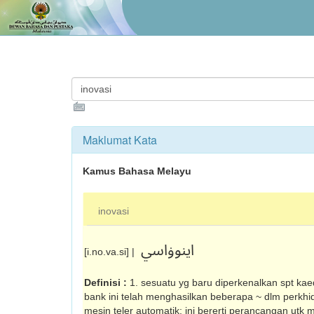
Maklumat Kata
Kamus Bahasa Melayu
inovasi
اينوۏاسي
[i.no.va.si] |
Definisi :
1. sesuatu yg baru diperkenalkan spt kaed
bank ini telah menghasilkan beberapa ~ dlm perkh
mesin teler automatik; ini bererti perancangan ut