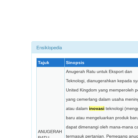
Ensiklopedia
Tajuk
Sinopsis
Anugerah Ratu untuk Eksport dan
Teknologi, dianugerahkan kepada sya
United Kingdom yang memperoleh p
yang cemerlang dalam usaha mening
atau dalam
inovasi
teknologi (men
baru atau mengeluarkan produk baru
dapat dimenangi oleh mana-mana cab
ANUGERAH
termasuk pertanian. Pemegang anug
RATU