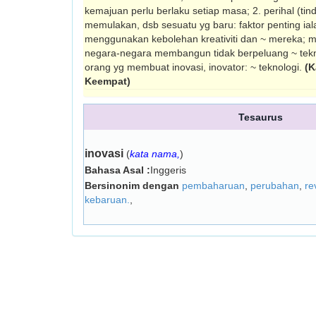
kemajuan perlu berlaku setiap masa; 2. perihal (t
memulakan, dsb sesuatu yg baru: faktor penting i
menggunakan kebolehan kreativiti dan ~ mereka; 
negara-negara membangun tidak berpeluang ~ tekno
orang yg membuat inovasi, inovator: ~ teknologi.
(K
Keempat)
Tesaurus
inovasi
(
kata nama,
)
Bahasa Asal :
Inggeris
Bersinonim dengan
pembaharuan
,
perubahan
,
re
kebaruan.
,