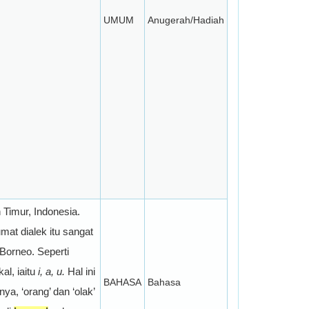
UMUM
Anugerah/Hadiah
 Timur, Indonesia.
mat dialek itu sangat
Borneo. Seperti
al, iaitu
i, a, u.
Hal ini
BAHASA
Bahasa
a, ‘orang’ dan ‘olak’