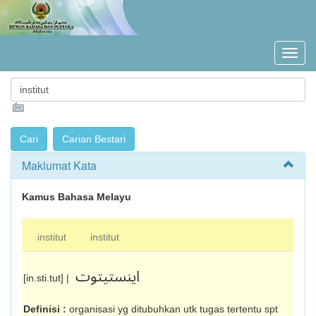
Maklumat Kata
Kamus Bahasa Melayu
institut
institut
اينستيتوت
[in.sti.tut] |
Definisi :
organisasi yg ditubuhkan utk tugas tertentu spt