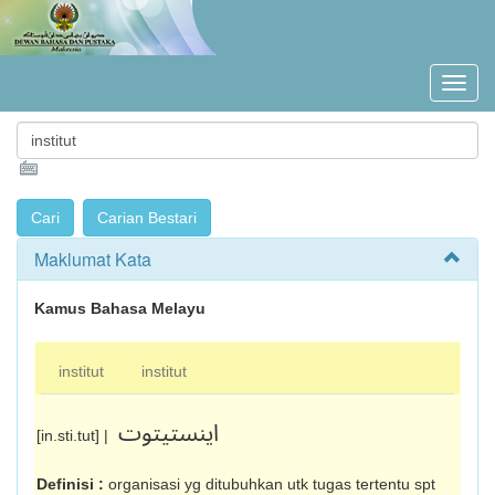
Maklumat Kata
Kamus Bahasa Melayu
institut
institut
اينستيتوت
[in.sti.tut] |
Definisi :
organisasi yg ditubuhkan utk tugas tertentu spt