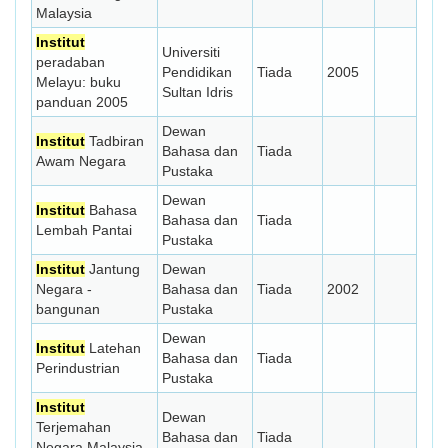
Malaysia
Institut
Universiti
peradaban
Pendidikan
Tiada
2005
Melayu: buku
Sultan Idris
panduan 2005
Dewan
Institut
Tadbiran
Bahasa dan
Tiada
Awam Negara
Pustaka
Dewan
Institut
Bahasa
Bahasa dan
Tiada
Lembah Pantai
Pustaka
Institut
Jantung
Dewan
Negara -
Bahasa dan
Tiada
2002
bangunan
Pustaka
Dewan
Institut
Latehan
Bahasa dan
Tiada
Perindustrian
Pustaka
Institut
Dewan
Terjemahan
Bahasa dan
Tiada
Negara Malaysia