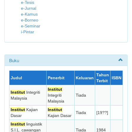
e-Tesis
e-Jurnal
e-Kamus
e-Borneo
e-Seminar
i-Pintar
Buku
Tahun
Judul
Penerbit
Keluaran
ISBN
Terbit
Institut
Institut
Integriti
Integriti
Tiada
Malaysia
Malaysia
Institut
Kajian
Institut
Tiada
[19??]
Dasar
Kajian Dasar
Institut
linguistik
S.I.L. cawangan
Tiada
1984