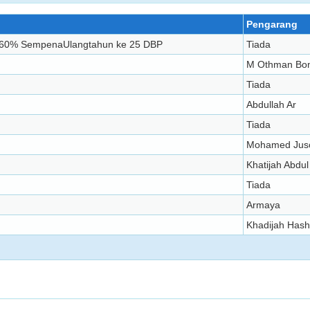
Pengarang
gan 60% SempenaUlangtahun ke 25 DBP
Tiada
M Othman Bo
Tiada
Abdullah Ar
Tiada
Mohamed Jus
Khatijah Abdu
Tiada
Armaya
Khadijah Has