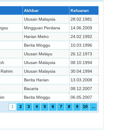
Akhbar
Keluaran
Utusan Malaysia
28.02.1981
ngsu
Mingguan Perdana
14.06.2009
Harian Metro
24.02.1992
Berita Minggu
10.03.1996
Utusan Melayu
26.12.1973
oh
Utusan Malaysia
08.10.1994
l Rahim
Utusan Malaysia
30.04.1994
Berita Harian
13.03.2008
Bacaria
08.12.2007
him
Berita Minggu
06.05.2007
1
2
3
4
5
6
7
8
9
10
...