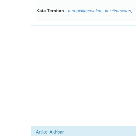
Kata Terbitan :
mengistimewakan
,
keistimewaan
,
Artikel Akhbar