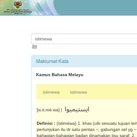
Maklumat Kata
Kamus Bahasa Melayu
istimewa
istimewa
ايستيميوا
[is.ti.mé.wa] |
Definisi :
(istiméwa) 1. khas (utk sesuatu tujuan te
pertunjukan itu dr satu pentas ~; gabungan sel yg 
bahagian-bahagian badan dinamakan tisu saraf; 2. la