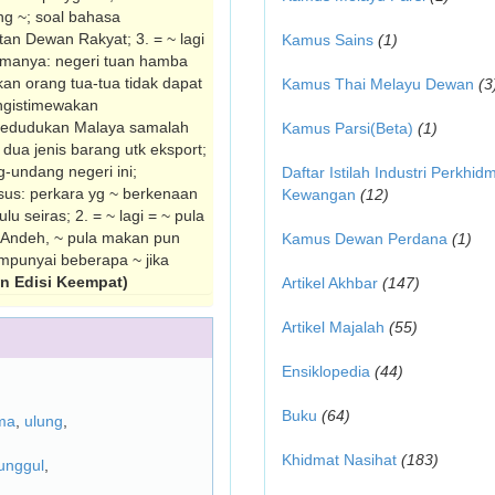
ng ~; soal bahasa
an Dewan Rakyat; 3. = ~ lagi
Kamus Sains
(1)
rutamanya: negeri tuan hamba
an orang tua-tua tidak dapat
Kamus Thai Melayu Dewan
(3
engistimewakan
kedudukan Malaya samalah
Kamus Parsi(Beta)
(1)
dua jenis barang utk eksport;
-undang negeri ini;
Daftar Istilah Industri Perkhid
usus: perkara yg ~ berkenaan
Kewangan
(12)
u seiras; 2. = ~ lagi = ~ pula
ak Andeh, ~ pula makan pun
Kamus Dewan Perdana
(1)
empunyai beberapa ~ jika
 Edisi Keempat)
Artikel Akhbar
(147)
Artikel Majalah
(55)
Ensiklopedia
(44)
Buku
(64)
ma
,
ulung
,
Khidmat Nasihat
(183)
unggul
,