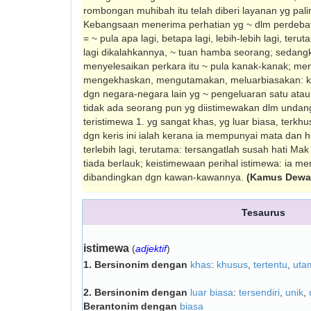
rombongan muhibah itu telah diberi layanan yg pali
Kebangsaan menerima perhatian yg ~ dlm perdebat
= ~ pula apa lagi, betapa lagi, lebih-lebih lagi, te
lagi dikalahkannya, ~ tuan hamba seorang; sedangk
menyelesaikan perkara itu ~ pula kanak-kanak; m
mengekhaskan, mengutamakan, meluarbiasakan: 
dgn negara-negara lain yg ~ pengeluaran satu atau 
tidak ada seorang pun yg diistimewakan dlm undang
teristimewa 1. yg sangat khas, yg luar biasa, terkh
dgn keris ini ialah kerana ia mempunyai mata dan hul
terlebih lagi, terutama: tersangatlah susah hati M
tiada berlauk; keistimewaan perihal istimewa: ia m
dibandingkan dgn kawan-kawannya.
(Kamus Dewan
Tesaurus
istimewa
(
adjektif
)
1.
Bersinonim dengan
khas
:
khusus
,
tertentu
,
uta
2.
Bersinonim dengan
luar biasa
:
tersendiri
,
unik
,
Berantonim dengan
biasa