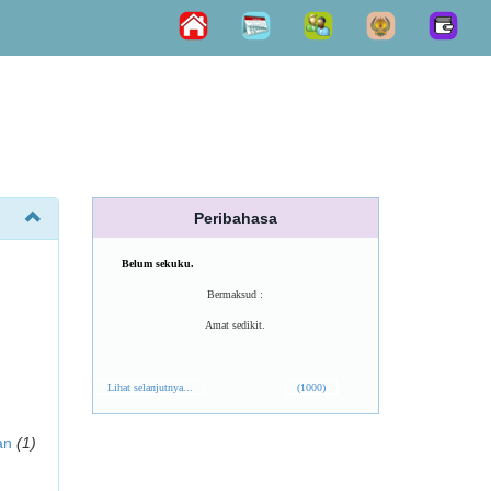
Peribahasa
Belum sekuku.
Bermaksud :
Amat sedikit.
Lihat selanjutnya...
(1000)
an
(1)