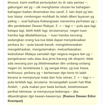
khusus: kami melihat pertunjukan itu dr satu pentas ~;
gabungan sel yg ~ utk menghantar utusan ke bahagian-
bahagian badan dinamakan tisu saraf; 2. lain drpd yg lain,
luar biasa: rombongan muhibah itu telah diberi layanan yg
paling ~; soal bahasa Kebangsaan menerima perhatian yg ~
dlm perdebatan Dewan Rakyat; 3. = ~ lagi = ~ pula apa lagi,
betapa lagi, lebih-lebih lagi, terutamanya: negeri tuan
hamba lagi dikalahkannya, ~ tuan hamba seorang;
sedangkan orang tua-tua tidak dapat menyelesaikan
perkara itu ~ pula kanak-kanak; mengistimewakan
mengekhaskan, mengutamakan, meluarbiasakan:
kedudukan Malaya samalah dgn negara-negara lain yg ~
pengeluaran satu atau dua jenis barang utk eksport; tidak
ada seorang pun yg diistimewakan dlm undang-undang
negeri ini; teristimewa 1. yg sangat khas, yg luar biasa,
terkhusus: perkara yg ~ berkenaan dgn keris ini ialah
kerana ia mempunyai mata dan hulu seiras; 2. = ~ lagi = ~
pula terlebih lagi, terutama: tersangatlah susah hati Mak
Andeh, ~ pula makan pun tiada berlauk; keistimewaan
perihal istimewa: ia mempunyai beberapa ~ jika
dibandingkan dgn kawan-kawannya.
(Kamus Dewan Edisi
Keempat)