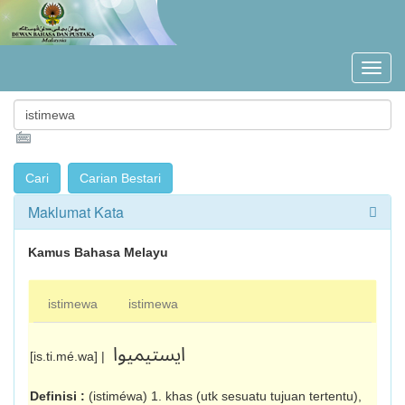
Maklumat Kata
Kamus Bahasa Melayu
istimewa
istimewa
ايستيميوا
[is.ti.mé.wa] |
Definisi :
(istiméwa) 1. khas (utk sesuatu tujuan tertentu),