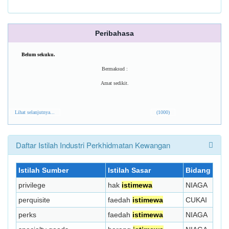
Peribahasa
Belum sekuku.
Bermaksud :
Amat sedikit.
Lihat selanjutnya...
(1000)
Daftar Istilah Industri Perkhidmatan Kewangan
Istilah Sumber
Istilah Sasar
Bidang
privilege
hak
istimewa
NIAGA
perquisite
faedah
istimewa
CUKAI
perks
faedah
istimewa
NIAGA