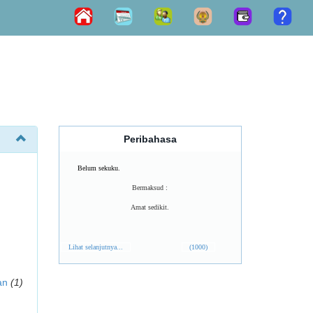
Peribahasa
Belum sekuku.
Bermaksud :
Amat sedikit.
Lihat selanjutnya...
(1000)
an
(1)