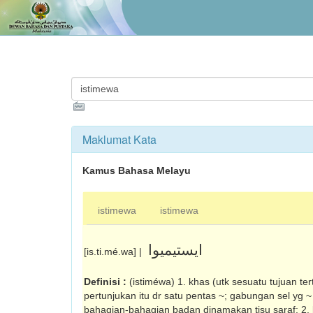
Maklumat Kata
Kamus Bahasa Melayu
istimewa
istimewa
ايستيميوا
[is.ti.mé.wa] |
Definisi :
(istiméwa) 1. khas (utk sesuatu tujuan te
pertunjukan itu dr satu pentas ~; gabungan sel yg 
bahagian-bahagian badan dinamakan tisu saraf; 2. la