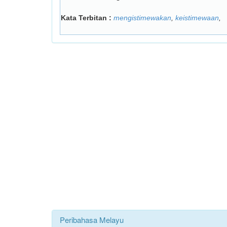
Kata Terbitan :
mengistimewakan
,
keistimewaan
,
Peribahasa Melayu