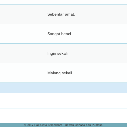
Sebentar amat.
Sangat benci.
Ingin sekali.
Malang sekali.
© 2017 Hak Cipta Terpelihara - Dewan Bahasa dan Pustaka.