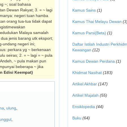
ng ~; soal bahasa
an Dewan Rakyat; 3. = ~ lagi
Kamus Sains
(1)
rutamanya: negeri tuan hamba
an orang tua-tua tidak dapat
Kamus Thai Melayu Dewan
(3
engistimewakan
kedudukan Malaya samalah
Kamus Parsi(Beta)
(1)
dua jenis barang utk eksport;
-undang negeri ini;
Daftar Istilah Industri Perkhid
usus: perkara yg ~ berkenaan
Kewangan
(12)
u seiras; 2. = ~ lagi = ~ pula
ak Andeh, ~ pula makan pun
Kamus Dewan Perdana
(1)
empunyai beberapa ~ jika
 Edisi Keempat)
Khidmat Nasihat
(183)
Artikel Akhbar
(147)
Artikel Majalah
(55)
Ensiklopedia
(44)
ma
,
ulung
,
Buku
(64)
unggul
,