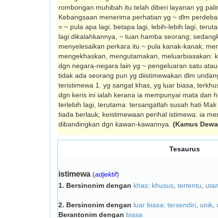
rombongan muhibah itu telah diberi layanan yg pali
Kebangsaan menerima perhatian yg ~ dlm perdebat
= ~ pula apa lagi, betapa lagi, lebih-lebih lagi, te
lagi dikalahkannya, ~ tuan hamba seorang; sedangk
menyelesaikan perkara itu ~ pula kanak-kanak; m
mengekhaskan, mengutamakan, meluarbiasakan: 
dgn negara-negara lain yg ~ pengeluaran satu atau 
tidak ada seorang pun yg diistimewakan dlm undang
teristimewa 1. yg sangat khas, yg luar biasa, terkh
dgn keris ini ialah kerana ia mempunyai mata dan hul
terlebih lagi, terutama: tersangatlah susah hati M
tiada berlauk; keistimewaan perihal istimewa: ia m
dibandingkan dgn kawan-kawannya.
(Kamus Dewan
Tesaurus
istimewa
(
adjektif
)
1.
Bersinonim dengan
khas
:
khusus
,
tertentu
,
uta
2.
Bersinonim dengan
luar biasa
:
tersendiri
,
unik
,
Berantonim dengan
biasa