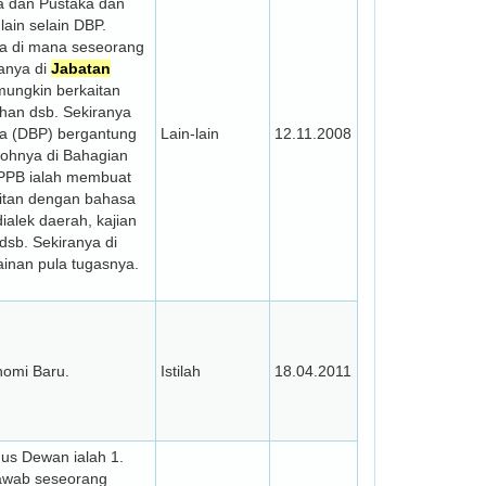
a dan Pustaka dan
lain selain DBP.
a di mana seseorang
ranya di
Jabatan
mungkin berkaitan
han dsb. Sekiranya
 (DBP) bergantung
Lain-lain
12.11.2008
tohnya di Bahagian
 PPB ialah membuat
aitan dengan bahasa
ialek daerah, kajian
 dsb. Sekiranya di
inan pula tugasnya.
nomi Baru.
Istilah
18.04.2011
mus Dewan ialah 1.
jawab seseorang