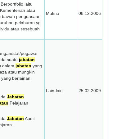
Berportfolio iaitu
 Kementerian atau
Makna
08.12.2006
 di bawah penguasaan
luruhan pelaburan yg
ividu atau sesebuah
angan/staf/pegawai
da suatu
jabatan
ku dalam
jabatan
yang
beza atau mungkin
yang berlainan.
Lain-lain
25.02.2009
pada
Jabatan
atan
Pelajaran
pada
Jabatan
Audit
ajaran.