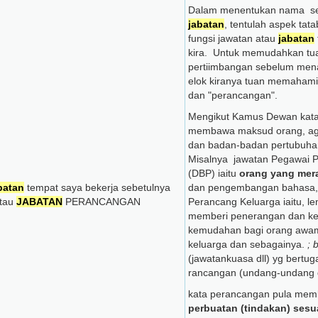
Dalam menentukan nama ses
jabatan
, tentulah aspek ta
fungsi jawatan atau
jabatan
kira. Untuk memudahkan t
pertiimbangan sebelum me
elok kiranya tuan memaham
dan "perancangan".
Mengikut Kamus Dewan kata
membawa maksud orang, age
dan badan-badan pertubuha
Misalnya jawatan Pegawai 
(DBP) iaitu
orang yang mer
batan
tempat saya bekerja sebetulnya
dan pengembangan bahasa
tau
JABATAN
PERANCANGAN
Perancang Keluarga iaitu, l
memberi penerangan dan k
kemudahan bagi orang awa
keluarga dan sebagainya.
; 
(jawatankuasa dll) yg bert
rancangan (undang-undang d
kata perancangan pula me
perbuatan (tindakan) sesu