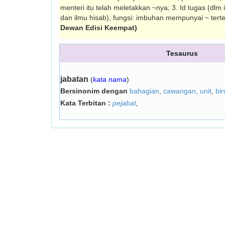
menteri itu telah meletakkan ~nya; 3. Id tugas (dlm 
dan ilmu hisab), fungsi: imbuhan mempunyai ~ tert
Dewan Edisi Keempat)
Tesaurus
jabatan
(
kata nama
)
Bersinonim dengan
bahagian
,
cawangan
,
unit
,
bir
Kata Terbitan :
pejabat
,