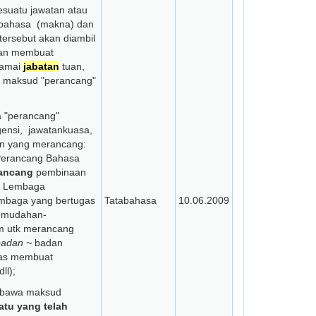
uatu jawatan atau
tabahasa (makna) dan
tersebut akan diambil
uan membuat
namai
jabatan
tuan,
i maksud "perancang"
 "perancang"
nsi, jawatankuasa,
n yang merancang:
Perancang Bahasa
ancang
pembinaan
, Lembaga
embaga yang bertugas
Tatabahasa
10.06.2009
emudahan-
m utk merancang
badan ~
badan
ugas membuat
ll);
mbawa maksud
atu yang telah