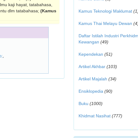
ilmu kaji hayat, tatabahasa,
entu dlm tatabahasa;
(Kamus
Kamus Teknologi Maklumat
(1
Kamus Thai Melayu Dewan
(4
Daftar Istilah Industri Perkhid
Kewangan
(49)
Kependekan
(51)
o;
,
Artikel Akhbar
(103)
Artikel Majalah
(34)
Ensiklopedia
(90)
Buku
(1000)
Khidmat Nasihat
(777)