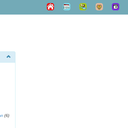
an
(6)