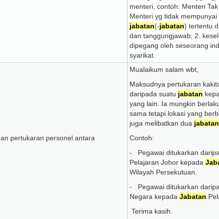
menteri, contoh: Menteri Tak 
Menteri yg tidak mempunyai
jabatan
(-
jabatan
) tertentu
dan tanggungjawab; 2. kese
dipegang oleh seseorang ind
syarikat.
Mualaikum salam wbt,
Maksudnya pertukaran kakit
daripada suatu
jabatan
kepa
yang lain. Ia mungkin berla
sama tetapi lokasi yang ber
juga melibatkan dua
jabatan
an pertukaran personel antara
Contoh:
- Pegawai ditukarkan dari
Pelajaran Johor kepada
Jab
Wilayah Persekutuan.
- Pegawai ditukarkan dari
Negara kepada
Jabatan
Pel
Terima kasih.