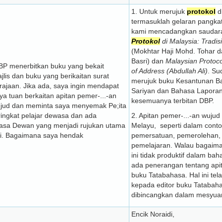
1. Untuk merujuk
protokol
d
termasuklah gelaran pangka
kami mencadangkan saudar
Protokol
di Malaysia: Tradi
(Mokhtar Haji Mohd. Tohar 
Basri) dan
Malaysian Protoco
BP menerbitkan buku yang bekait
of Address (Abdullah Ali)
. Su
lis dan buku yang berikaitan surat
merujuk buku Kesantunan Ba
ajaan. Jika ada, saya ingin mendapat
Sariyan dan Bahasa Laporan
ya tuan berkaitan apitan pemer-...-an
kesemuanya terbitan DBP.
ujud dan meminta saya menyemak Pe;ita
ingkat pelajar dewasa dan ada
2. Apitan pemer-...-an wuju
asa Dewan yang menjadi rujukan utama
Melayu, seperti dalam conto
ini. Bagaimana saya hendak
pemersatuan, pemerolehan
pemelajaran. Walau bagaima
ini tidak produktif dalam ba
ada penerangan tentang api
buku Tatabahasa. Hal ini te
kepada editor buku Tatabah
dibincangkan dalam mesyuara
Encik Noraidi,