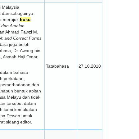
i Malaysia
t dan sebagainya
a merujuk
buku
si dan Amalan
dan Ahmad Fawzi M.
l: and Correct Forms
dara juga boleh
hasa, Dr. Awang bin
, Asmah Haji Omar,
Tatabahasa
27.10.2010
d dalam bahasa
h perkataan;
, pemerbadanan dan
napun bentuk apitan
hasa Melayu dan tidak
tan tersebut dalam
lah kami kemukakan
asa Dewan untuk
t sidang editor.