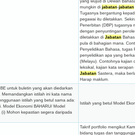
yang wujud di Dewan Bahas
mungkin di
jabatan
-
jabatan
Tugasnya bergantung kepad
pegawai itu diletakkan. Seki
Penerbitan (DBP) tugasnya 
dengan penyuntingan perole
diletakkan di
Jabatan
Bahasa
pula di bahagian mana. Con
Penyelidikan Bahasa, tugas
penyelidikan apa yang berk
(Melayu). Contohnya kajian d
leksikal, kajian kata serapan
Jabatan
Sastera, maka berla
Harap maklum.
MBE untuk buletin yang akan diedarkan
. Memandangkan istilah ini kata nama
nggunaan istilah yang betul sama ada:
Istilah yang betul Model Eko
ii. Model Ekonomi BAHARU/ Model
(i) Mohon kepastian segera daripada
Takrif portfolio mengikut Ka
bidang tugas dan tanggung