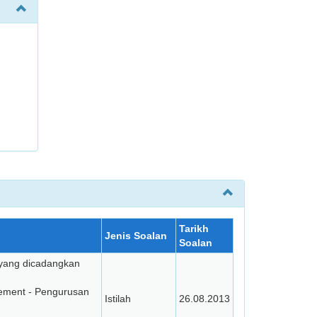
Tarikh
Jenis Soalan
Soalan
yang dicadangkan
gement - Pengurusan
Istilah
26.08.2013