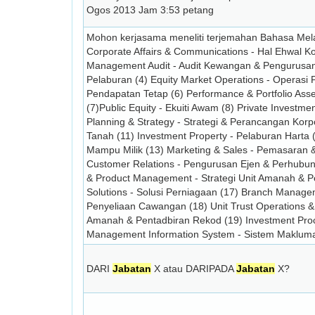
Ogos 2013 Jam 3:53 petang
Mohon kerjasama meneliti terjemahan Bahasa Mel
Corporate Affairs & Communications - Hal Ehwal Ko
Management Audit - Audit Kewangan & Pengurusan (
Pelaburan (4) Equity Market Operations - Operasi P
Pendapatan Tetap (6) Performance & Portfolio Asses
(7)Public Equity - Ekuiti Awam (8) Private Investm
Planning & Strategy - Strategi & Perancangan Kor
Tanah (11) Investment Property - Pelaburan Harta
Mampu Milik (13) Marketing & Sales - Pemasaran 
Customer Relations - Pengurusan Ejen & Perhubung
& Product Management - Strategi Unit Amanah & P
Solutions - Solusi Perniagaan (17) Branch Manage
Penyeliaan Cawangan (18) Unit Trust Operations & 
Amanah & Pentadbiran Rekod (19) Investment Pro
Management Information System - Sistem Makluma
DARI
Jabatan
X atau DARIPADA
Jabatan
X?