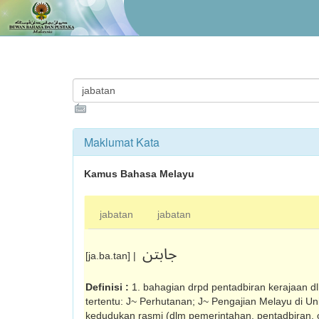
Maklumat Kata
Kamus Bahasa Melayu
jabatan
jabatan
جابتن
[ja.ba.tan] |
Definisi :
1. bahagian drpd pentadbiran kerajaan d
tertentu: J~ Perhutanan; J~ Pengajian Melayu di Univ
kedudukan rasmi (dlm pemerintahan, pentadbiran, or