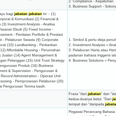
2. Compliance - Kepatuhan
3. Business Support - Soko
ayu bagi
jabatan
-
jabatan
ini :- (1)
rporat & Komunikasi (2) Financial &
3) Investment Analysis - Analisa
asaran Ekuiti (5) Fixed Income -
sment - Penilaian Portfolio & Prestasi
ent - Pelaburan Swasta (9) Corporate
1. Simbol & perlu dieja penu
porat (10) Landbanking - Perbankan
2. Investment Analysis = Ana
 (12) Affordable Housing - Perumahan
3. Pelaburan Harta atau Har
& Jualan (14) Agent Management &
padanan bahasa Inggeris ial
an Pelanggan (15) Unit Trust Strategy
4. Business Solutions = Pen
engurusan Produk (16) Business
ment & Supervision - Pengurusan &
Record Administration - Operasi Unit
cessing - Pemprosesan Pelaburan (20)
t Pengurusan Terima kasih.
Frasa "dari
jabatan
" dan "d
kedua-duanya betul. "Dari
j
tempat dan "daripada
jabat
Pegawai Perancang Bahasa 