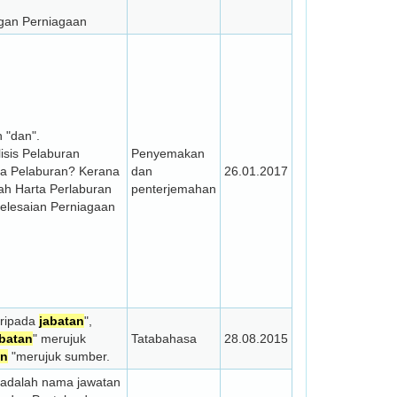
ngan Perniagaan
h "dan".
lisis Pelaburan
Penyemakan
ta Pelaburan? Kerana
dan
26.01.2017
ah Harta Perlaburan
penterjemahan
yelesaian Perniagaan
aripada
jabatan
",
abatan
" merujuk
Tatabahasa
28.08.2015
an
"merujuk sumber.
adalah nama jawatan