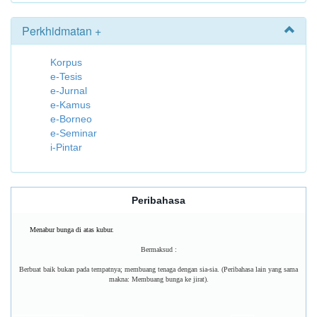
Perkhidmatan +
Korpus
e-Tesis
e-Jurnal
e-Kamus
e-Borneo
e-Seminar
i-Pintar
Peribahasa
Menabur bunga di atas kubur.
Bermaksud :
Berbuat baik bukan pada tempatnya; membuang tenaga dengan sia-sia. (Peribahasa lain yang sama
makna: Membuang bunga ke jirat).