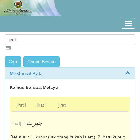
Maklumat Kata
Kamus Bahasa Melayu
jirat I
jirat II
jirat
جيرت
[ji.rat] |
Definisi :
1. kubur (utk orang bukan Islam); 2. batu kubur;