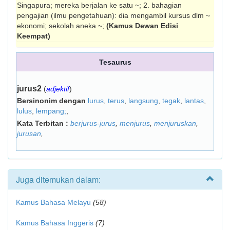
Singapura; mereka berjalan ke satu ~; 2. bahagian
pengajian (ilmu penge­tahuan): dia mengambil kursus dlm ~
eko­nomi; sekolah aneka ~;
(Kamus Dewan Edisi
Keempat)
Tesaurus
jurus2
(
adjektif
)
Bersinonim dengan
lurus
,
terus
,
langsung
,
tegak
,
lantas
,
lulus
,
lempang;
,
Kata Terbitan :
berjurus-jurus
,
menjurus
,
menjuruskan
,
jurusan
,
Juga ditemukan dalam:
Kamus Bahasa Melayu
(58)
Kamus Bahasa Inggeris
(7)