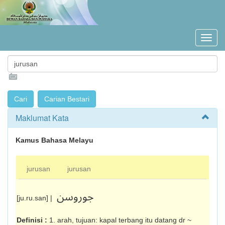
Maklumat Kata
Kamus Bahasa Melayu
jurusan
jurusan
جوروسن
[ju.ru.san] |
Definisi :
1. arah, tujuan: kapal terbang itu datang dr ~