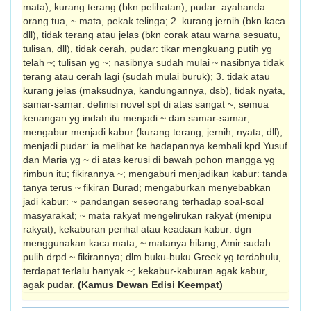
mata), kurang terang (bkn pe­lihatan), pudar: ayahanda
orang tua, ~ mata, pekak telinga; 2. kurang jernih (bkn kaca
dll), tidak terang atau jelas (bkn corak atau warna sesuatu,
tulisan, dll), tidak cerah, pudar: tikar mengkuang putih yg
telah ~; tulisan yg ~; nasibnya sudah mulai ~ nasibnya tidak
terang atau cerah lagi (sudah mulai buruk); 3. tidak atau
kurang jelas (maksudnya, kan­dungannya, dsb), tidak nyata,
samar-samar: definisi novel spt di atas sangat ~; semua
kenangan yg indah itu menjadi ~ dan samar-samar;
mengabur menjadi kabur (kurang terang, jernih, nyata, dll),
menjadi pudar: ia melihat ke hadapannya kembali kpd Yusuf
dan Maria yg ~ di atas kerusi di bawah pohon mangga yg
rimbun itu; fikirannya ~; mengaburi menjadikan kabur: tanda
tanya terus ~ fikiran Burad; mengaburkan menyebabkan
jadi kabur: ~ pandangan seseorang terhadap soal-soal
masyarakat; ~ mata rakyat mengelirukan rakyat (menipu
rakyat); kekaburan perihal atau keadaan kabur: dgn
menggunakan kaca mata, ~ matanya hilang; Amir sudah
pulih drpd ~ fikirannya; dlm buku-buku Greek yg terdahulu,
terdapat terlalu banyak ~; kekabur-kaburan agak kabur,
agak pudar.
(Kamus Dewan Edisi Keempat)