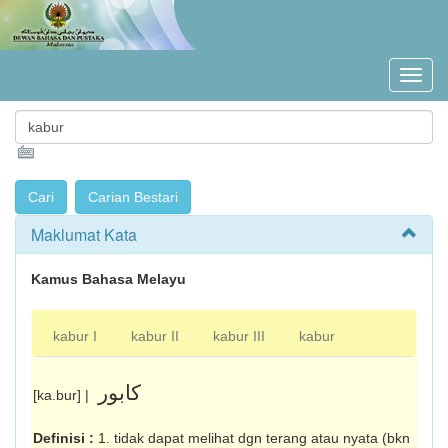
Maklumat Kata
Kamus Bahasa Melayu
kabur I
kabur II
kabur III
kabur
کابور
[ka.bur] |
Definisi :
1. tidak dapat melihat dgn terang atau nyata (bkn