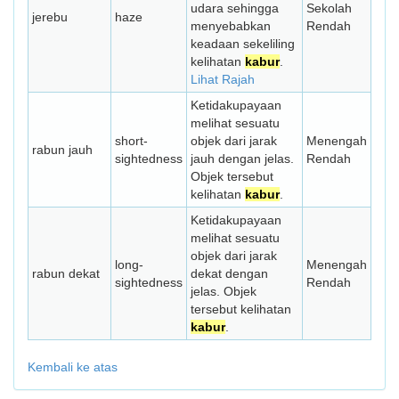
udara sehingga
Sekolah
jerebu
haze
menyebabkan
Rendah
keadaan sekeliling
kelihatan
kabur
.
Lihat Rajah
Ketidakupayaan
melihat sesuatu
short-
objek dari jarak
Menengah
rabun jauh
sightedness
jauh dengan jelas.
Rendah
Objek tersebut
kelihatan
kabur
.
Ketidakupayaan
melihat sesuatu
objek dari jarak
long-
Menengah
rabun dekat
dekat dengan
sightedness
Rendah
jelas. Objek
tersebut kelihatan
kabur
.
Kembali ke atas