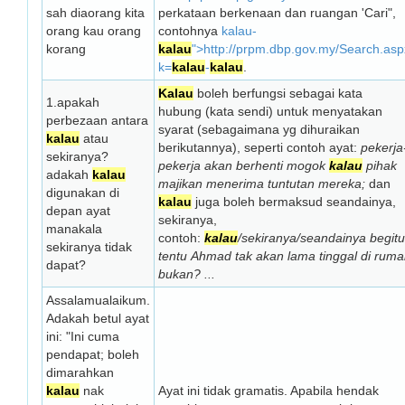
sah diaorang kita
perkataan berkenaan dan ruangan 'Cari",
orang kau orang
contohnya
kalau-
korang
kalau
">http://prpm.dbp.gov.my/Search.as
k=
kalau
-
kalau
.
Kalau
boleh berfungsi sebagai kata
1.apakah
hubung (kata sendi) untuk menyatakan
perbezaan antara
syarat (sebagaimana yg dihuraikan
kalau
atau
berikutannya), seperti contoh ayat:
pekerja
sekiranya?
pekerja akan berhenti mogok
kalau
pihak
adakah
kalau
majikan menerima tuntutan mereka;
dan
digunakan di
kalau
juga boleh bermaksud seandainya,
depan ayat
sekiranya,
manakala
contoh:
kalau
/sekiranya/seandainya begitu
sekiranya tidak
tentu Ahmad tak akan lama tinggal di rum
dapat?
bukan? ...
Assalamualaikum.
Adakah betul ayat
ini: "Ini cuma
pendapat; boleh
dimarahkan
kalau
nak
Ayat ini tidak gramatis. Apabila hendak