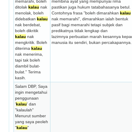
memarahi, boleh
membina ayat yang mempunyai rima
ditolak
kalau
nak
pastikan juga hukum tatabahasanya betul.
menolak, boleh
Contohnya frasa "boleh dimarahkan
kalau
didebatkan
kalau
nak memarahi", dimarahkan ialah bentuk
nak berdebat,
pasif bagi memarahi tetapi subjek dan
boleh dikritik
predikatnya tidak lengkap dan
kalau
nak
lazimnya perbuatan marah kesannya kepa
mengkritik. Boleh
manusia itu sendiri, bukan percakapanny
diterima
kalau
nak menerima,
tapi tak boleh
diambil bulat-
bulat." Terima
kasih.
Salam DBP, Saya
ingin mengetahui
penggunaan
'
kalau
' dan
"kalaulah"
Menurut sumber
yang saya peoleh
"
kalau
"