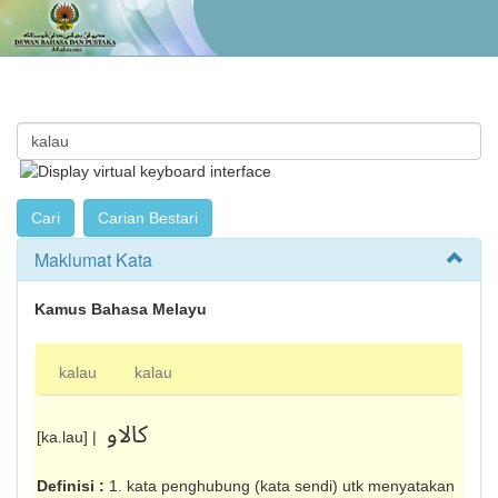
Maklumat Kata
Kamus Bahasa Melayu
kalau
kalau
کالاو
[ka.lau] |
Definisi :
1. kata penghubung (kata sendi) utk menyatakan