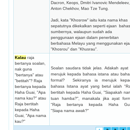
Dacron, Keops, Dmitri Ivanovic Mendeleev,
Anton Chekhov, Mao Tze Tung.
Jadi, kata "Khosrow" iaitu kata nama khas
sepatutnya dikekalkan seperti ejaan baha
sumbernya, walaupun sudah ada
penggunaan ejaan dalam penerbitan
berbahasa Melayu yang menggunakan eja
"Khosrou" dan "Khusrau".
Kalau
raja
bertanya soalan,
Soalan saudara tidak jelas. Adakah ayat 
nak guna
merujuk kepada bahasa istana atau baha
"bertanya" atau
formal? Sekiranya ia merujuk kepa
"betitah"? Raja
bahasa Istana ayat yang betul ialah “Ra
bertanya kepada
Haha Guai, "Apa
bertitah kepada Haha Guai, "Siapakah na
nama kau?" atau
tuan hamba?", manakala jika ayat form
Raja bertitah
“Raja bertanya kepada Haha Gua
kepada Haha
"Siapa nama awak?"
Guai, "Apa nama
kau?"