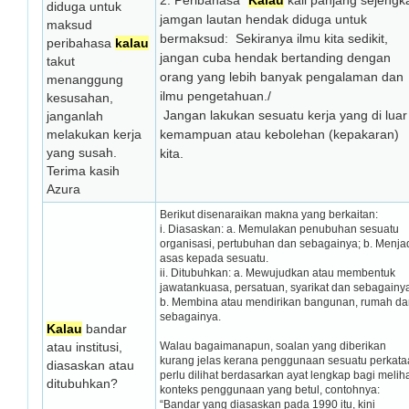
2. Peribahasa "
Kalau
kail panjang sejengk
diduga untuk
jamgan lautan hendak diduga untuk
maksud
bermaksud: Sekiranya ilmu kita sedikit,
peribahasa
kalau
jangan cuba hendak bertanding dengan
takut
orang yang lebih banyak pengalaman dan
menanggung
ilmu pengetahuan./
kesusahan,
Jangan lakukan sesuatu kerja yang di luar
janganlah
melakukan kerja
kemampuan atau kebolehan (kepakaran)
yang susah.
kita.
Terima kasih
Azura
Berikut disenaraikan makna yang berkaitan:
i. Diasaskan: a. Memulakan penubuhan sesuatu
organisasi, pertubuhan dan sebagainya; b. Menja
asas kepada sesuatu.
ii. Ditubuhkan: a. Mewujudkan atau membentuk
jawatankuasa, persatuan, syarikat dan sebagainy
b. Membina atau mendirikan bangunan, rumah da
sebagainya.
Kalau
bandar
atau institusi,
Walau bagaimanapun, soalan yang diberikan
kurang jelas kerana penggunaan sesuatu perkat
diasaskan atau
perlu dilihat berdasarkan ayat lengkap bagi melih
ditubuhkan?
konteks penggunaan yang betul, contohnya:
“Bandar yang diasaskan pada 1990 itu, kini