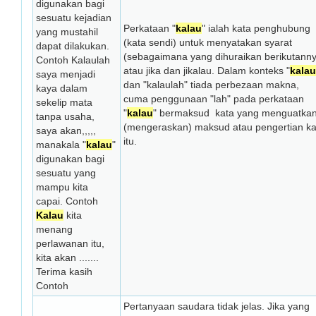
digunakan bagi
sesuatu kejadian
Perkataan "
kalau
" ialah kata penghubung
yang mustahil
(kata sendi) untuk menyatakan syarat
dapat dilakukan.
(sebagaimana yang dihuraikan berikutann
Contoh Kalaulah
atau jika dan jikalau. Dalam konteks "
kalau
saya menjadi
dan "kalaulah" tiada perbezaan makna,
kaya dalam
cuma penggunaan "lah" pada perkataan
sekelip mata
"
kalau
" bermaksud kata yang menguatka
tanpa usaha,
(mengeraskan) maksud atau pengertian ka
saya akan,,,,,
itu.
manakala "
kalau
"
digunakan bagi
sesuatu yang
mampu kita
capai. Contoh
Kalau
kita
menang
perlawanan itu,
kita akan .......
Terima kasih
Contoh
Pertanyaan saudara tidak jelas. Jika yang