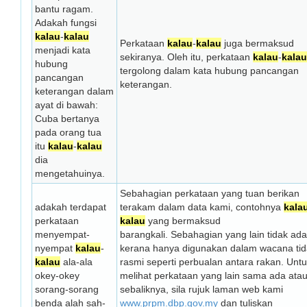
bantu ragam.
Adakah fungsi
kalau
-
kalau
Perkataan
kalau
-
kalau
juga bermaksud
menjadi kata
sekiranya. Oleh itu, perkataan
kalau
-
kalau
hubung
tergolong dalam kata hubung pancangan
pancangan
keterangan.
keterangan dalam
ayat di bawah:
Cuba bertanya
pada orang tua
itu
kalau
-
kalau
dia
mengetahuinya.
Sebahagian perkataan yang tuan berikan
adakah terdapat
terakam dalam data kami, contohnya
kala
perkataan
kalau
yang bermaksud
menyempat-
barangkali. Sebahagian yang lain tidak ada
nyempat
kalau
-
kerana hanya digunakan dalam wacana tid
kalau
ala-ala
rasmi seperti perbualan antara rakan. Unt
okey-okey
melihat perkataan yang lain sama ada ata
sorang-sorang
sebaliknya, sila rujuk laman web kami
benda alah sah-
www.prpm.dbp.gov.my
dan tuliskan