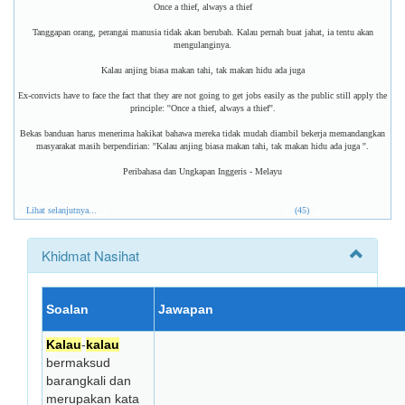
Once a thief, always a thief
Tanggapan orang, perangai manusia tidak akan berubah. Kalau pernah buat jahat, ia tentu akan
mengulanginya.
Kalau anjing biasa makan tahi, tak makan hidu ada juga
Ex-convicts have to face the fact that they are not going to get jobs easily as the public still apply the
principle: ''Once a thief, always a thief''.
Bekas banduan harus menerima hakikat bahawa mereka tidak mudah diambil bekerja memandangkan
masyarakat masih berpendirian: ''Kalau anjing biasa makan tahi, tak makan hidu ada juga ''.
Peribahasa dan Ungkapan Inggeris - Melayu
Lihat selanjutnya...
(45)
Khidmat Nasihat
Soalan
Jawapan
Kalau
-
kalau
bermaksud
barangkali dan
merupakan kata