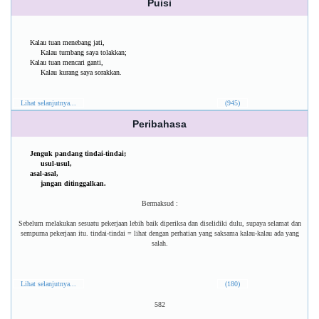
Puisi
Kalau tuan menebang jati,
Kalau tumbang saya tolakkan;
Kalau tuan mencari ganti,
Kalau kurang saya sorakkan.
Lihat selanjutnya...
(945)
Peribahasa
Jenguk pandang tindai-tindai;
usul-usul,
asal-asal,
jangan ditinggalkan.
Bermaksud :
Sebelum melakukan sesuatu pekerjaan lebih baik diperiksa dan diselidiki dulu, supaya selamat dan
sempurna pekerjaan itu. tindai-tindai = lihat dengan perhatian yang saksama kalau-kalau ada yang
salah.
Lihat selanjutnya...
(180)
582