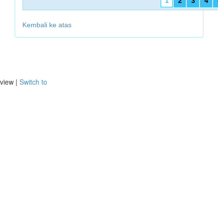
1
2
3
4
Kembali ke atas
view |
Switch to