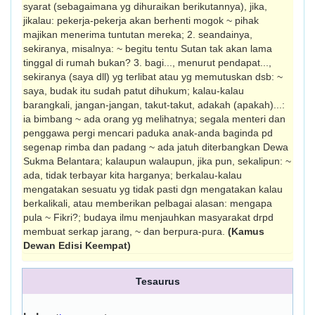
syarat (sebagaimana yg dihurai­kan berikutannya), jika,
jikalau: pekerja-pekerja akan berhenti mogok ~ pihak
majikan menerima tuntutan mereka; 2. seandai­nya,
sekiranya, misalnya: ~ begitu tentu Sutan tak akan lama
tinggal di rumah bukan? 3. bagi..., menurut pendapat...,
sekira­nya (saya dll) yg terlibat atau yg memutuskan dsb: ~
saya, budak itu sudah patut dihukum; kalau-kalau
barangkali, jangan-jangan, takut-takut, adakah (apakah)...:
ia bimbang ~ ada orang yg melihatnya; segala menteri dan
penggawa pergi mencari paduka anak-anda baginda pd
segenap rimba dan padang ~ ada jatuh diterbangkan Dewa
Sukma Belantara; kalaupun walaupun, jika pun, sekalipun: ~
ada, tidak terbayar kita harganya; berkalau-kalau
mengatakan sesuatu yg tidak pasti dgn mengatakan kalau
berkali­kali, atau memberikan pelbagai alasan: mengapa
pula ~ Fikri?; budaya ilmu menjauhkan masyarakat drpd
membuat serkap jarang, ~ dan berpura-pura.
(Kamus
Dewan Edisi Keempat)
Tesaurus