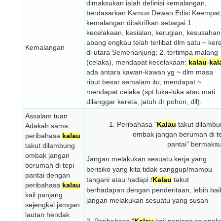
dimaksukan ialah definisi kemalangan,
berdasarkan Kamus Dewan Edisi Keempat
kemalangan ditakrifkan sebagai 1.
kecelakaan, kesialan, kerugi­an, kesusahan
abang engkau telah terlibat dlm satu ~ ker
Kemalangan
di utara Semenanjung; 2. ter­timpa malang
(celaka), mendapat kecelakaan:
kalau
-
kal
ada antara kawan-kawan yg ~ dlm masa
ribut besar semalam itu; mendapat ~
mendapat celaka (spt luka-luka atau mati
dilanggar kereta, jatuh dr pohon, dll).
Assalam tuan
1. Peribahasa "
Kalau
takut dilambu
Adakah sama
ombak jangan berumah di t
peribahasa
kalau
pantai" bermaks
takut dilambung
ombak jangan
Jangan melakukan sesuatu kerja yang
berumah di tepi
berisiko yang kita tidak sanggup/mampu
pantai dengan
tangani atau hadapi /
Kalau
takut
peribahasa
kalau
berhadapan dengan penderitaan, lebih bai
kail panjang
jangan melakukan sesuatu yang susah
sejengkal jamgan
lautan hendak