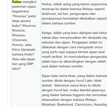
Kalau
mengikut
Kedua, istilah asing yang belum sepenuhn
pedoman ejaan,
terserap ke dalam bahasa Melayu seperti
bagaimana
landrover, ad hoc
; pengucapan dan
"Khusrau" patut
penulisannya hendaklah dikekalkan seperti
dieja secara
dalam bahasa sumber.
baku? Khosrow,
Khosroe,
Ketiga, istilah yang baru dipinjam dan bel
Khosrau,
sebati atau menyesuaikan diri daripada seg
Chosroes,
sebutan dan ejaan. Pengejaan istilah ini
Husrau, atau
dilakukan dengan cara mengubah unsur
Kisra (daripada
yang perlu saja supaya bentuk ejaan asal
bahasa Arab)?
masih terlihat. Ini memudahkan pengenala
Atau ada ejaan
istilah baru itu dibandingkan dengan istilah
lain yang DBP
asal dalam bahasa sumber.
tahu?
Ejaan kata nama khas, yang dalam bahas
sumber ditulis dengan huruf Latin, tidak
diubah. Sekiranya nama khas itu ditulis
dengan huruf lain, maka diambil ejaannya
yang dalam bahasa Inggeris dan kemudia
disesuaikan dengan bahasa Melayu.
Misalnya: Baekelund, Cannizzaro, Aquadag