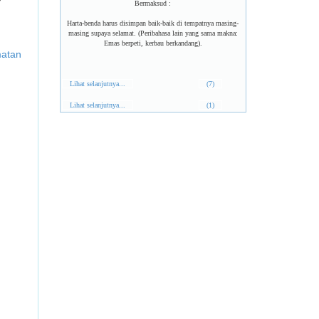
Bermaksud :
Harta-benda harus disimpan baik-baik di tempatnya masing-
masing supaya selamat. (Peribahasa lain yang sama makna:
Emas berpeti, kerbau berkandang).
matan
Lihat selanjutnya...
(7)
Lihat selanjutnya...
(1)