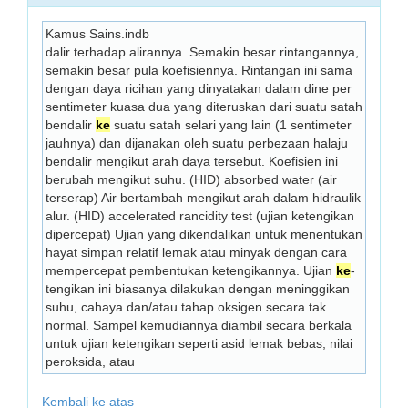
Kamus Sains.indb
dalir terhadap alirannya. Semakin besar rintangannya, 
semakin besar pula koefisiennya. Rintangan ini sama 
dengan daya ricihan yang dinyatakan dalam dine per 
sentimeter kuasa dua yang diteruskan dari suatu satah 
bendalir 
ke
 suatu satah selari yang lain (1 sentimeter 
jauhnya) dan dijanakan oleh suatu perbezaan halaju 
bendalir mengikut arah daya tersebut. Koefisien ini 
berubah mengikut suhu. (HID) absorbed water (air 
terserap) Air bertambah mengikut arah dalam hidraulik 
alur. (HID) accelerated rancidity test (ujian ketengikan 
dipercepat) Ujian yang dikendalikan untuk menentukan 
hayat simpan relatif lemak atau minyak dengan cara 
mempercepat pembentukan ketengikannya. Ujian 
ke
- 
tengikan ini biasanya dilakukan dengan meninggikan 
suhu, cahaya dan/atau tahap oksigen secara tak 
normal. Sampel kemudiannya diambil secara berkala 
untuk ujian ketengikan seperti asid lemak bebas, nilai 
peroksida, atau 
Kembali ke atas