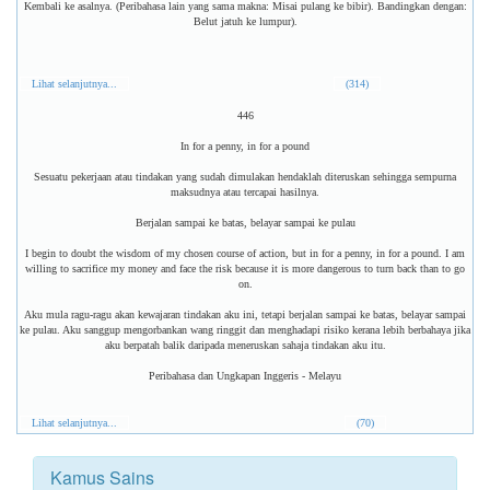
Kembali ke asalnya. (Peribahasa lain yang sama makna: Misai pulang ke bibir). Bandingkan dengan:
Belut jatuh ke lumpur).
Lihat selanjutnya...
(314)
446
In for a penny, in for a pound
Sesuatu pekerjaan atau tindakan yang sudah dimulakan hendaklah diteruskan sehingga sempurna
maksudnya atau tercapai hasilnya.
Berjalan sampai ke batas, belayar sampai ke pulau
I begin to doubt the wisdom of my chosen course of action, but in for a penny, in for a pound. I am
willing to sacrifice my money and face the risk because it is more dangerous to turn back than to go
on.
Aku mula ragu-ragu akan kewajaran tindakan aku ini, tetapi berjalan sampai ke batas, belayar sampai
ke pulau. Aku sanggup mengorbankan wang ringgit dan menghadapi risiko kerana lebih berbahaya jika
aku berpatah balik daripada meneruskan sahaja tindakan aku itu.
Peribahasa dan Ungkapan Inggeris - Melayu
Lihat selanjutnya...
(70)
Kamus Sains