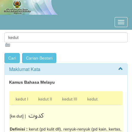
Maklumat Kata
Kamus Bahasa Melayu
kedut I
kedut II
kedut III
kedut
کدوت
[ke.dut] |
Definisi :
kerut (pd kulit dll), renyuk-renyuk (pd kain, kertas,