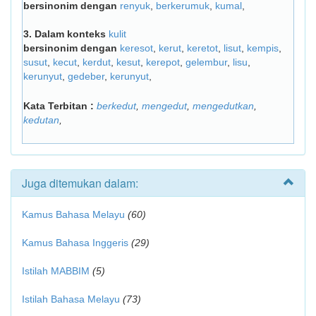
bersinonim dengan
renyuk
,
berkerumuk
,
kumal
,
3.
Dalam konteks
kulit
bersinonim dengan
keresot
,
kerut
,
keretot
,
lisut
,
kempis
,
susut
,
kecut
,
kerdut
,
kesut
,
kerepot
,
gelembur
,
lisu
,
kerunyut
,
gedeber
,
kerunyut
,
Kata Terbitan :
berkedut
,
mengedut
,
mengedutkan
,
kedutan
,
Juga ditemukan dalam:
Kamus Bahasa Melayu
(60)
Kamus Bahasa Inggeris
(29)
Istilah MABBIM
(5)
Istilah Bahasa Melayu
(73)