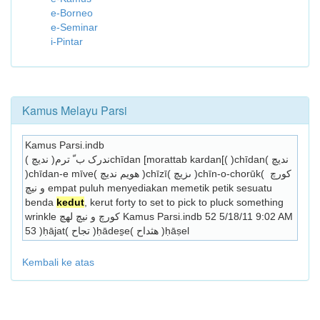
e-Borneo
e-Seminar
i-Pintar
Kamus Melayu Parsi
Kamus Parsi.indb
ندرک ب ّ ترم( نديچ )chīdan [morattab kardan[( )chīdan( نديچ 
)chīdan-e mīve( هويم نديچ )chīzī( ىزيچ )chīn-o-chorūk( کورچ 
و نيچ empat puluh menyediakan memetik petik sesuatu 
benda 
kedut
, kerut forty to set to pick to pluck something 
wrinkle کورچ و نيچ لهچ Kamus Parsi.indb 52 5/18/11 9:02 AM 
53 )ḥājat( تجاح )ḥādes̱e( هثداح )ḥāṣel 
Kembali ke atas