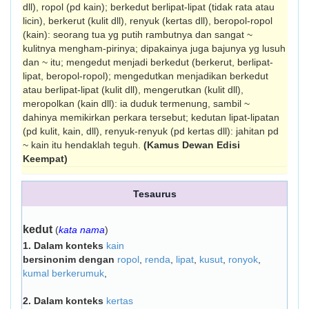
dll), ropol (pd kain); berkedut berlipat-lipat (tidak rata atau
licin), berkerut (kulit dll), renyuk (kertas dll), beropol-ropol
(kain): seorang tua yg putih rambutnya dan sangat ~
kulitnya mengham-pirinya; dipakainya juga bajunya yg lusuh
dan ~ itu; mengedut menjadi berkedut (berkerut, ber­lipat-
lipat, beropol-ropol); mengedutkan menjadikan berkedut
atau berlipat-lipat (kulit dll), mengerutkan (kulit dll),
meropolkan (kain dll): ia duduk termenung, sambil ~
dahinya memikirkan perkara tersebut; kedutan lipat-lipatan
(pd kulit, kain, dll), renyuk-renyuk (pd kertas dll): jahitan pd
~ kain itu hendaklah teguh.
(Kamus Dewan Edisi
Keempat)
Tesaurus
kedut
(
kata nama
)
1.
Dalam konteks
kain
bersinonim dengan
ropol
,
renda
,
lipat
,
kusut
,
ronyok
,
kumal berkerumuk
,
2.
Dalam konteks
kertas