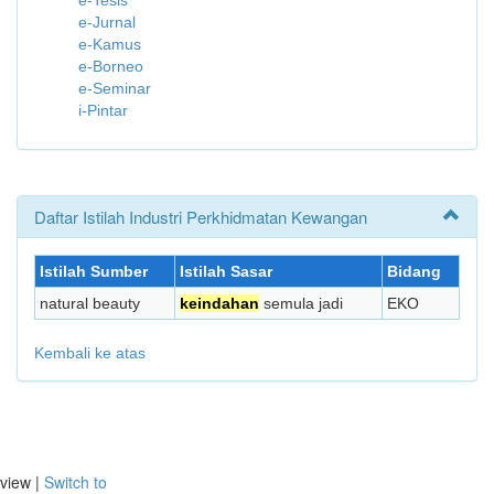
e-Tesis
e-Jurnal
e-Kamus
e-Borneo
e-Seminar
i-Pintar
Daftar Istilah Industri Perkhidmatan Kewangan
Istilah Sumber
Istilah Sasar
Bidang
natural beauty
keindahan
semula jadi
EKO
Kembali ke atas
view |
Switch to