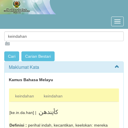
Maklumat Kata
Kamus Bahasa Melayu
keindahan
keindahan
کأيندهن
[ke.in.da.han] |
Definisi :
perihal indah, kecantikan, ke­elokan: mereka