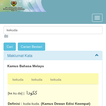
Maklumat Kata
Kamus Bahasa Melayu
kekuda
kekuda
kekuda
ککودا
[ke.ku.da] |
Definisi :
kuda-kuda.
(Kamus Dewan Edisi Keempat)