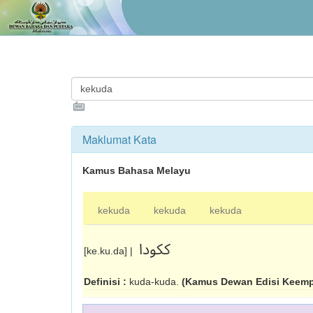
Maklumat Kata
Kamus Bahasa Melayu
kekuda
kekuda
kekuda
ککودا
[ke.ku.da] |
Definisi :
kuda-kuda.
(Kamus Dewan Edisi Keemp