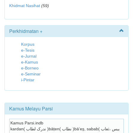
Khidmat Nasihat
(59)
Perkhidmatan +
Korpus
e-Tesis
e-Jurnal
e-Kamus
e-Borneo
e-Seminar
i-Pintar
Kamus Melayu Parsi
Kamus Parsi.indb
kardan( ندرک لطاب )bāṭen( نطاب )bā‘es̱, sabab( ببس ،ثعاب 