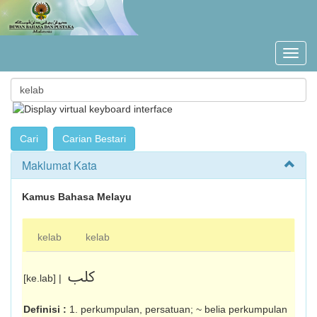
Maklumat Kata
Kamus Bahasa Melayu
kelab
kelab
کلب
[ke.lab] |
Definisi :
1. perkumpulan, persatuan; ~ belia per­kumpulan