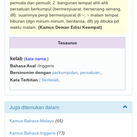
pemuda dan pemudi; 2. bangunan tempat ahli-ahli
persatuan berkumpul (ber­mesyuarat, bersenang-senang,
dll): suaminya pergi bermesyuarat di ~; ~ malam tempat
hiburan (dgn minum-minum, berdansa, dll) yg dibuka pd
waktu malam.
(Kamus Dewan Edisi Keempat)
Tesaurus
kelab
(
kata nama,
)
Bahasa Asal :
Inggeris
Bersinonim dengan
perkumpulan
,
persatuan;
,
Kata Terbitan :
berkelab
,
Juga ditemukan dalam:
Kamus Bahasa Melayu
(65)
Kamus Bahasa Inggeris
(73)