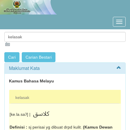
Maklumat Kata
Kamus Bahasa Melayu
kelasak
کلاسق
[ke.la.saʔ] |
Definisi :
sj perisai yg dibuat drpd kulit.
(Kamus Dewan