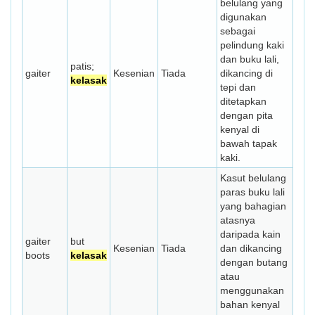
belulang yang
digunakan
sebagai
pelindung kaki
dan buku lali,
patis;
gaiter
Kesenian
Tiada
dikancing di
kelasak
tepi dan
ditetapkan
dengan pita
kenyal di
bawah tapak
kaki.
Kasut belulang
paras buku lali
yang bahagian
atasnya
daripada kain
gaiter
but
Kesenian
Tiada
dan dikancing
boots
kelasak
dengan butang
atau
menggunakan
bahan kenyal