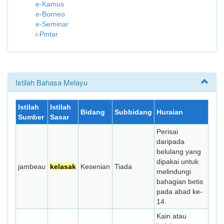
e-Kamus
e-Borneo
e-Seminar
i-Pintar
Istilah Bahasa Melayu
Istilah
Istilah
Bidang
Subbidang
Huraian
Sumber
Sasar
Perisai
daripada
belulang yang
dipakai untuk
jambeau
kelasak
Kesenian
Tiada
melindungi
bahagian betis
pada abad ke-
14.
Kain atau