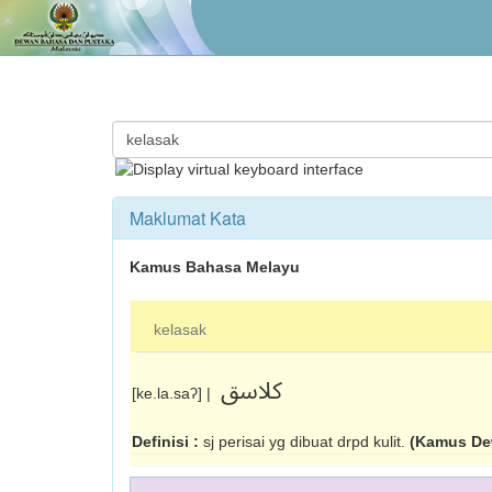
Maklumat Kata
Kamus Bahasa Melayu
kelasak
کلاسق
[ke.la.saʔ] |
Definisi :
sj perisai yg dibuat drpd kulit.
(Kamus De