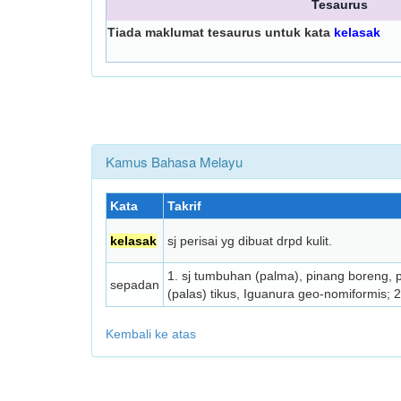
Tesaurus
Tiada maklumat tesaurus untuk kata
kelasak
Kamus Bahasa Melayu
Kata
Takrif
kelasak
sj perisai yg dibuat drpd kulit.
1. sj tumbuhan (palma), pinang boreng, 
sepadan
(palas) tikus, Iguanura geo-nomiformis; 
Kembali ke atas