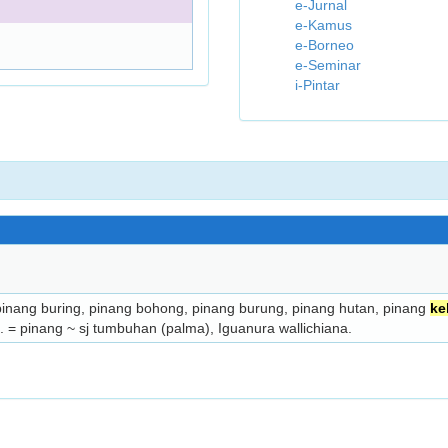
e-Jurnal
e-Kamus
e-Borneo
e-Seminar
i-Pintar
pinang buring, pinang bohong, pinang burung, pinang hutan, pinang
ke
2. = pinang ~ sj tumbuhan (palma), Iguanura wallichiana.