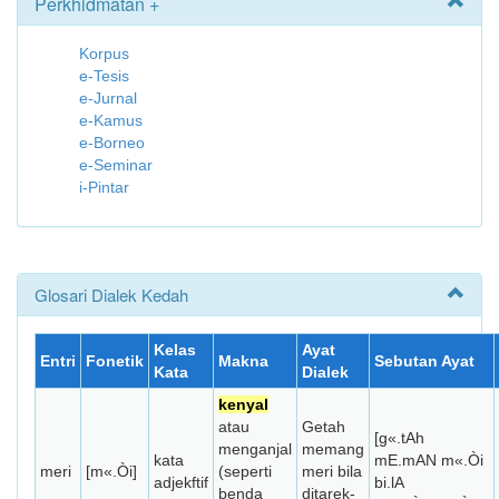
Perkhidmatan +
Korpus
e-Tesis
e-Jurnal
e-Kamus
e-Borneo
e-Seminar
i-Pintar
Glosari Dialek Kedah
Kelas
Ayat
Entri
Fonetik
Makna
Sebutan Ayat
Kata
Dialek
kenyal
atau
Getah
[g«.tAh
menganjal
memang
kata
mE.mAN m«.Òi
meri
[m«.Òi]
(seperti
meri bila
adjekftif
bi.lA
benda
ditarek-