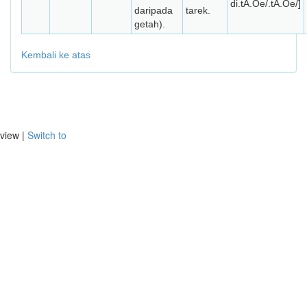
di.tA.Òe/.tA.Òe/]
daripada
tarek.
getah).
Kembali ke atas
view |
Switch to