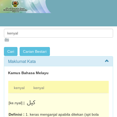
Maklumat Kata
Kamus Bahasa Melayu
kenyal
kenyal
کڽل
[ke.nyal] |
Definisi :
1. keras menganjal apabila ditekan (spt bola