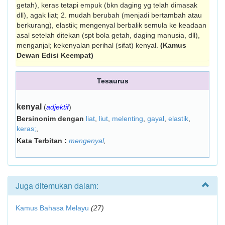
getah), keras tetapi empuk (bkn daging yg telah dimasak
dll), agak liat; 2. mudah berubah (menjadi bertambah atau
berkurang), elastik; mengenyal berbalik semula ke keadaan
asal setelah ditekan (spt bola getah, daging manu­sia, dll),
menganjal; kekenyalan perihal (sifat) kenyal.
(Kamus
Dewan Edisi Keempat)
Tesaurus
kenyal
(
adjektif
)
Bersinonim dengan
liat
,
liut
,
melenting
,
gayal
,
elastik
,
keras;
,
Kata Terbitan :
mengenyal
,
Juga ditemukan dalam:
Kamus Bahasa Melayu
(27)