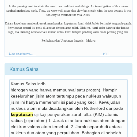
In the pressing need to attain the result, we could not rush things. An investigation of this nature
required meticulous work. Thus, we were well aware that slow but steady wins the race because it was
too easy to overlook the vital clues.
Dalam keperluan mendesak untuk mendapatkan keputusan, kami tidak boleh bertindak tergopoh-gapah.
Penyiasatan seperti itu perlu dilakukan dengan amat teliti. Oleh itu, kami sedar bahawa biar lambat
laga, asal menang kerana terlalu mudah untuk kami terlepas pandang akan bukti penting yang ada.
Peribahasa dan Ungkapan Inggeris - Melayu
Lihat selanjutnya...
(4)
Kamus Sains
Kamus Sains.indb
hidrogen yang hanya mempunyai satu proton). Hampir 
keseluruhan jisim atom tertumpu pada nukleus walaupun 
jisim ini hanya memenuhi isi padu yang kecil. Kewujudan 
nukleus atom mula dicadangkan oleh Rutherford daripada 
keputusan
 uji kaji penyerakan zarah alfa. (KIM) atomic 
radius (jejari atom) 1. Jarak di antara nukleus atom dengan 
elektron valens atom tersebut. 2. Jarak separuh di antara 
nukleus dua atom yang perpuluhan. Bahagian di sebelah 