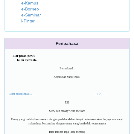
e-Kamus
e-Borneo
e-Seminar
i-Pintar
Peribahasa
Biar pecah perut,
bumi merekah.
Bermaksud :
Keputusan yang tegas.
Lihat selanjutnya...
(14)
533
Slow but steady wins the race
Orang yang melakukan sesuatu dengan perlahan-lahan tetapi berterusan akan berjaya mencapai
maksudnya berbanding dengan orang yang bertindak tergesa-gesa.
Biar lambat laga, asal menang