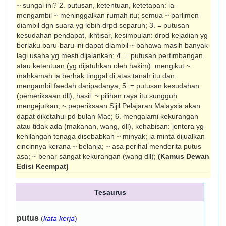
~ sungai ini? 2. putusan, ketentuan, ketetapan: ia
mengambil ~ meninggalkan rumah itu; semua ~ parlimen
diambil dgn suara yg lebih drpd separuh; 3. = putusan
kesudahan pendapat, ikhtisar, kesimpulan: drpd kejadian yg
berlaku baru-baru ini dapat diambil ~ bahawa masih banyak
lagi usaha yg mesti dijalankan; 4. = putusan pertimbangan
atau ketentuan (yg dijatuhkan oleh hakim): mengikut ~
mahkamah ia berhak tinggal di atas tanah itu dan
mengambil faedah daripadanya; 5. = putusan kesudahan
(pemeriksaan dll), hasil: ~ pilihan raya itu sungguh
mengejutkan; ~ peperiksaan Sijil Pelajaran Malaysia akan
dapat diketahui pd bulan Mac; 6. mengalami kekurangan
atau tidak ada (makanan, wang, dll), kehabisan: jentera yg
kehilangan tenaga disebabkan ~ minyak; ia minta dijualkan
cincinnya kerana ~ belanja; ~ asa perihal menderita putus
asa; ~ benar sangat kekurangan (wang dll);
(Kamus Dewan
Edisi Keempat)
Tesaurus
putus
(
kata kerja
)