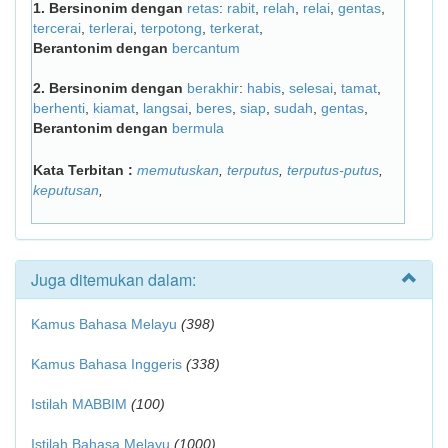
1.
Bersinonim dengan
retas
:
rabit
,
relah
,
relai
,
gentas
,
tercerai
,
terlerai
,
terpotong
,
terkerat
,
Berantonim dengan
bercantum
2.
Bersinonim dengan
berakhir
:
habis
,
selesai
,
tamat
,
berhenti
,
kiamat
,
langsai
,
beres
,
siap
,
sudah
,
gentas
,
Berantonim dengan
bermula
Kata Terbitan :
memutuskan
,
terputus
,
terputus-putus
,
keputusan
,
Juga ditemukan dalam:
Kamus Bahasa Melayu
(398)
Kamus Bahasa Inggeris
(338)
Istilah MABBIM
(100)
Istilah Bahasa Melayu
(1000)