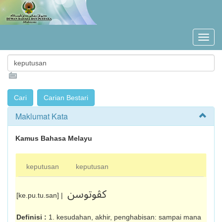
Maklumat Kata
Kamus Bahasa Melayu
keputusan
keputusan
کڤوتوسن
[ke.pu.tu.san] |
Definisi :
1. kesudahan, akhir, penghabisan: sampai mana