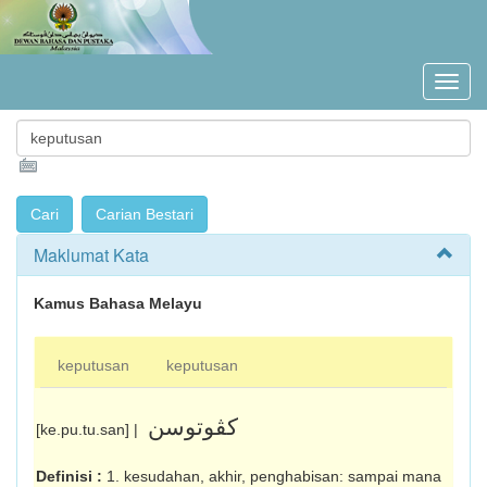
Maklumat Kata
Kamus Bahasa Melayu
keputusan
keputusan
کڤوتوسن
[ke.pu.tu.san] |
Definisi :
1. kesudahan, akhir, penghabisan: sampai mana