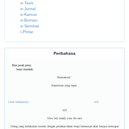
e-Tesis
e-Jurnal
e-Kamus
e-Borneo
e-Seminar
i-Pintar
Peribahasa
Biar pecah perut,
bumi merekah.
Bermaksud :
Keputusan yang tegas.
Lihat selanjutnya...
(14)
533
Slow but steady wins the race
Orang yang melakukan sesuatu dengan perlahan-lahan tetapi berterusan akan berjaya mencapai