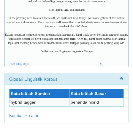
maksudnya berbanding dengan orang yang bertindak tergesa-gesa.
Biar lambat laga, asal menang
In the pressing need to attain the result, we could not rush things. An investigation of this nature
required meticulous work. Thus, we were well aware that slow but steady wins the race because it was
too easy to overlook the vital clues.
Dalam keperluan mendesak untuk mendapatkan keputusan, kami tidak boleh bertindak tergopoh-gapah.
Penyiasatan seperti itu perlu dilakukan dengan amat teliti. Oleh itu, kami sedar bahawa biar lambat
laga, asal menang kerana terlalu mudah untuk kami terlepas pandang akan bukti penting yang ada.
Peribahasa dan Ungkapan Inggeris - Melayu
Lihat selanjutnya...
(4)
Glosari Linguistik Korpus
Kata Istilah Sumber
Kata Istilah Sasar
hybrid tagger
penanda hibrid
Kembali ke atas