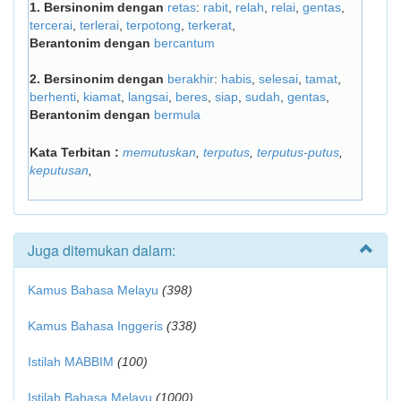
1.
Bersinonim dengan
retas
:
rabit
,
relah
,
relai
,
gentas
,
tercerai
,
terlerai
,
terpotong
,
terkerat
,
Berantonim dengan
bercantum
2.
Bersinonim dengan
berakhir
:
habis
,
selesai
,
tamat
,
berhenti
,
kiamat
,
langsai
,
beres
,
siap
,
sudah
,
gentas
,
Berantonim dengan
bermula
Kata Terbitan :
memutuskan
,
terputus
,
terputus-putus
,
keputusan
,
Juga ditemukan dalam:
Kamus Bahasa Melayu
(398)
Kamus Bahasa Inggeris
(338)
Istilah MABBIM
(100)
Istilah Bahasa Melayu
(1000)