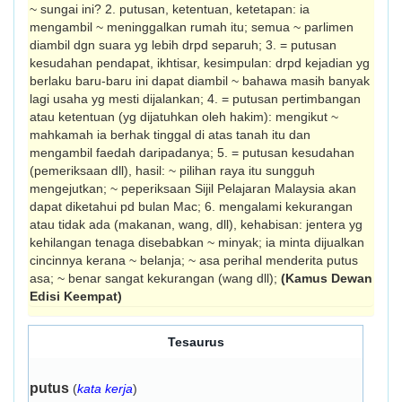
~ sungai ini? 2. putusan, ketentuan, ketetapan: ia
mengambil ~ meninggalkan rumah itu; semua ~ parlimen
diambil dgn suara yg lebih drpd separuh; 3. = putusan
kesudahan pendapat, ikhtisar, kesimpulan: drpd kejadian yg
berlaku baru-baru ini dapat diambil ~ bahawa masih banyak
lagi usaha yg mesti dijalankan; 4. = putusan pertimbangan
atau ketentuan (yg dijatuhkan oleh hakim): mengikut ~
mahkamah ia berhak tinggal di atas tanah itu dan
mengambil faedah daripadanya; 5. = putusan kesudahan
(pemeriksaan dll), hasil: ~ pilihan raya itu sungguh
mengejutkan; ~ peperiksaan Sijil Pelajaran Malaysia akan
dapat diketahui pd bulan Mac; 6. mengalami kekurangan
atau tidak ada (makanan, wang, dll), kehabisan: jentera yg
kehilangan tenaga disebabkan ~ minyak; ia minta dijualkan
cincinnya kerana ~ belanja; ~ asa perihal menderita putus
asa; ~ benar sangat kekurangan (wang dll);
(Kamus Dewan
Edisi Keempat)
Tesaurus
putus
(
kata kerja
)