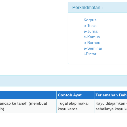
Perkhidmatan +
Korpus
e-Tesis
e-Jurnal
e-Kamus
e-Borneo
e-Seminar
i-Pintar
Contoh Ayat
Terjemahan Bah
itancap ke tanah (membuat
Tugal alap makai
Kayu ditajamkan 
ih)
kayu keros.
sebaiknya kayu k