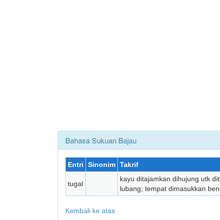
Bahasa Sukuan Bajau
Entri
Sinonim
Takrif
kayu ditajamkan dihujung utk d
tugal
lubang; tempat dimasukkan ben
Kembali ke atas