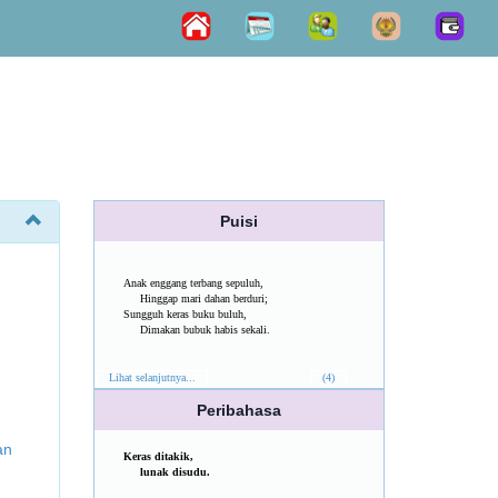
Puisi
Anak enggang terbang sepuluh,
Hinggap mari dahan berduri;
Sungguh keras buku buluh,
Dimakan bubuk habis sekali.
Lihat selanjutnya...
(4)
Peribahasa
an
Keras ditakik,
lunak disudu.