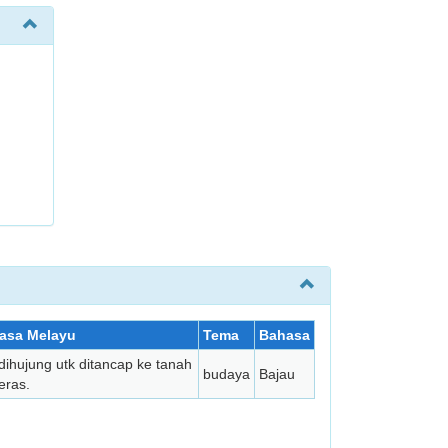
asa Melayu
Tema
Bahasa
dihujung utk ditancap ke tanah
budaya
Bajau
eras.