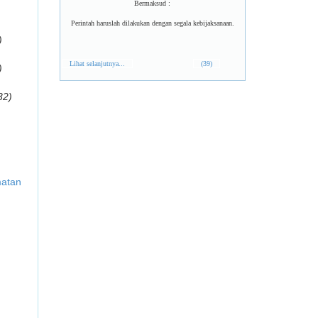
Bermaksud :
Perintah haruslah dilakukan dengan segala kebijaksanaan.
)
Lihat selanjutnya...
(39)
)
32)
matan