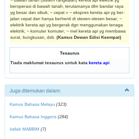
~ bawah tanah (sistem rangkaian) kereta api elektrik yg
beroperasi di bawah tanah, terutamanya dlm bandar raya
yg besar dan sibuk; ~ cepat = ~ ekspres kereta api yg ber­
jalan cepat dan hanya berhenti di stesen­-stesen besar; ~
elektrik kereta api yg bergerak dgn menggunakan tenaga
elektrik; ~ komuter komuter; ~ mel kereta api yg membawa
surat, bungkusan, dsb.
(Kamus Dewan Edisi Keempat)
Tesaurus
Tiada maklumat tesaurus untuk kata
kereta api
Juga ditemukan dalam:
Kamus Bahasa Melayu
(323)
Kamus Bahasa Inggeris
(284)
Istilah MABBIM
(7)