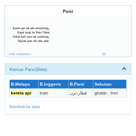
Puisi
Kereta api tak ada serombong,
Kapal pergi ke Batu Pahat;
Sekali-kali saya tak sombong,
Tapilah tuan tak tahu adat.
Lihat selanjutnya...
(6)
Kamus Parsi(Beta)
B.Melayu
B.Inggeris
B.Parsi
Sebutan
kereta
api
train
قطار،ترن
ghaṭār , tren
Kembali ke atas