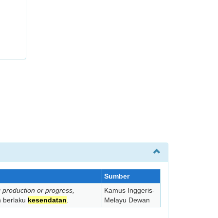
Sumber
g production or progress,
Kamus Inggeris-
n berlaku
kesendatan
.
Melayu Dewan