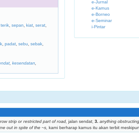
e-Jurnal
e-Kamus
e-Borneo
e-Seminar
,
terik
,
sepan
,
kiat
,
serat
,
i-Pintar
k
,
padat
,
sebu
,
sebak
,
endat
,
kesendatan
,
row strip or restricted part of road,
jalan sendat;
3.
anything obstructin
me out in spite of the ~s,
kami berharap kamus itu akan terbit meskipu