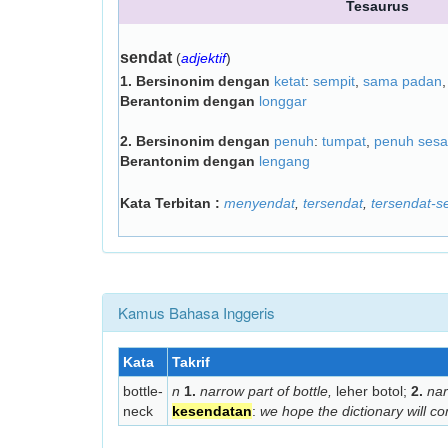
Tesaurus
sendat
(
adjektif
)
1.
Bersinonim dengan
ketat
:
sempit
,
sama padan
Berantonim dengan
longgar
2.
Bersinonim dengan
penuh
:
tumpat
,
penuh sesa
Berantonim dengan
lengang
Kata Terbitan :
menyendat
,
tersendat
,
tersendat-s
Kamus Bahasa Inggeris
Kata
Takrif
bottle-
n
1.
narrow part of bottle,
leher botol;
2.
nar
neck
kesendatan
:
we hope the dictionary will co