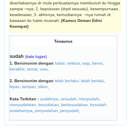
diceritakannya dr mula perbuatannya membunuh itu hingga
sampai ~nya; 2. keputusan (drpd sesuatu), kesempurnaan,
keselesaian; 3. akhirnya, kemudiannya: ~nya rumah di
kawasan itu habis musnah;
(Kamus Dewan Edisi
Keempat)
Tesaurus
sudah
(
kata tugas
)
1.
Bersinonim dengan
habis
:
selesai
,
siap
,
beres
,
berakhir
,
tamat
,
usai
,
2.
Bersinonim dengan
telah berlaku
:
telah berlalu
,
lepas
,
lampau
,
silam
,
Kata Terbitan :
sudahnya
,
sesudah
,
menyudahi
,
menyudahkan
,
kesudahan
,
berkesudahan
,
kesudah-
sudahannya
,
penyudahan
,
penyudah
,