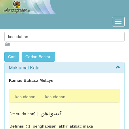
Maklumat Kata
Kamus Bahasa Melayu
kesudahan
kesudahan
کسودهن
[ke.su.da.han] |
Definisi :
1. penghabisan, akhir, akibat: maka