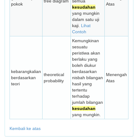
tree diagram
semua
pokok
Atas
kesudahan
yang mungkin
dalam satu uji
kaji.
Lihat
Contoh
Kemungkinan
sesuatu
peristiwa akan
berlaku yang
boleh diukur
kebarangkalian
berdasarkan
theoretical
Menengah
berdasarkan
nisbah bilangan
probability
Atas
teori
hasil yang
tertentu
terhadap
jumlah bilangan
kesudahan
yang mungkin.
Kembali ke atas