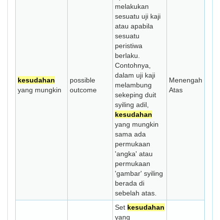
melakukan
sesuatu uji kaji
atau apabila
sesuatu
peristiwa
berlaku.
Contohnya,
dalam uji kaji
kesudahan
possible
Menengah
melambung
yang mungkin
outcome
Atas
sekeping duit
syiling adil,
kesudahan
yang mungkin
sama ada
permukaan
'angka' atau
permukaan
'gambar' syiling
berada di
sebelah atas.
Set
kesudahan
yang