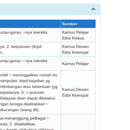
Sumber
rgurau-gurau, ~nya mereka
Kamus Pelajar
Edisi Kedua
ya; 2. keputusan (drpd
Kamus Dewan
h;
Edisi Keempat
gurau-gurau ~ nya mereka
Kamus Pelajar
ambil ~ meninggalkan rumah itu;
esimpulan: drpd kejadian yg
pertimbangan atau ketentuan (yg
Kamus Dewan
aripadanya; 5. = putusan
Edisi Keempat
n Malaysia akan dapat diketahui
langan tenaga disebabkan ~
kekurangan (wang dll);
ksa menanggung pel­bagai ~
eras; 2. disebabkan
 ~ banjir; akibatnya akhirnya,