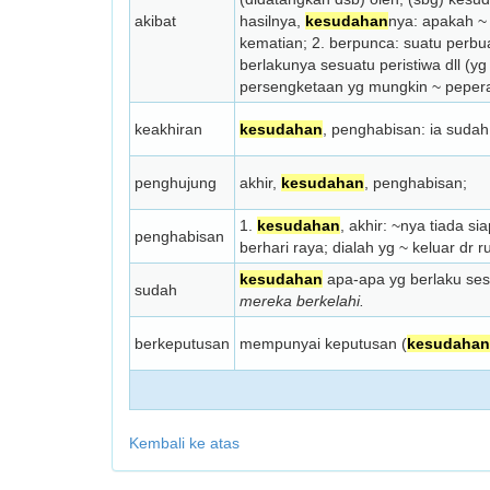
akibat
hasilnya,
kesudahan
­nya: apakah ~
kematian; 2. berpunca: suatu perbu
berlakunya se­suatu peristiwa dll 
persengke­taan yg mungkin ~ peper
keakhiran
kesudahan
, penghabisan: ia sudah 
penghujung
akhir,
kesudahan
, penghabisan;
1.
kesudahan
, akhir: ~nya tiada s
penghabisan
berhari raya; dialah yg ~ keluar dr rum
kesudahan
apa-apa yg berlaku ses
sudah
mereka berkelahi.
berkeputusan
mempunyai keputusan (
kesudahan
Kembali ke atas