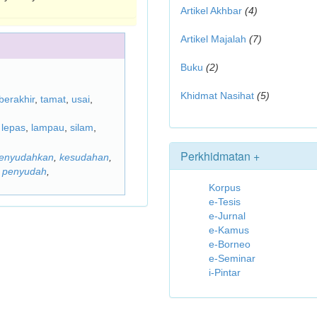
Artikel Akhbar
(4)
Artikel Majalah
(7)
Buku
(2)
Khidmat Nasihat
(5)
berakhir
,
tamat
,
usai
,
,
lepas
,
lampau
,
silam
,
Perkhidmatan +
enyudahkan
,
kesudahan
,
,
penyudah
,
Korpus
e-Tesis
e-Jurnal
e-Kamus
e-Borneo
e-Seminar
i-Pintar