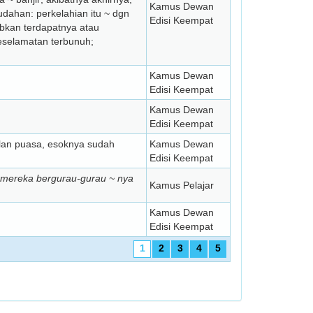
Kamus Dewan
udahan: perkelahian itu ~ dgn
Edisi Keempat
abkan terdapatnya atau
keselamatan terbunuh;
Kamus Dewan
Edisi Keempat
Kamus Dewan
Edisi Keempat
 bulan puasa, esoknya sudah
Kamus Dewan
Edisi Keempat
a mereka bergurau-gurau ~ nya
Kamus Pelajar
Kamus Dewan
;
Edisi Keempat
1
2
3
4
5