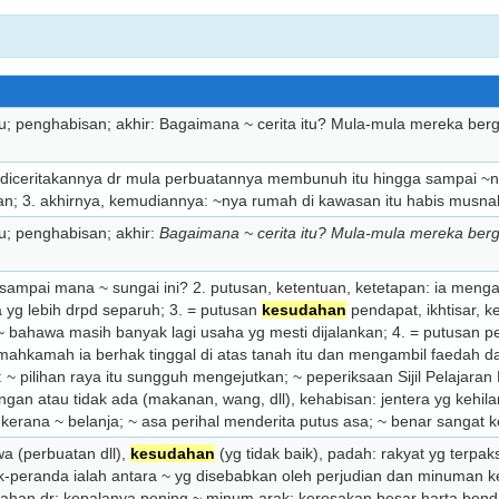
u; penghabisan; akhir: Bagaimana ~ cerita itu? Mula-mula mereka be
a diceritakannya dr mula perbuatannya membunuh itu hingga sampai ~n
n; 3. akhirnya, kemudiannya: ~nya rumah di kawasan itu habis musna
u; penghabisan; akhir:
Bagaimana ~ cerita itu? Mula-mula mereka ber
: sampai mana ~ sungai ini? 2. putusan, ketentuan, ketetapan: ia meng
 yg lebih drpd separuh; 3. = putusan
kesudahan
pendapat, ikhtisar, k
 ~ bahawa masih banyak lagi usaha yg mesti dijalankan; 4. = putusan 
 mahkamah ia berhak tinggal di atas tanah itu dan mengambil faedah d
: ~ pilihan raya itu sungguh mengejutkan; ~ peperiksaan Sijil Pelajara
gan atau tidak ada (makanan, wang, dll), kehabisan: jentera yg kehi
a kerana ~ belanja; ~ asa perihal menderita putus asa; ~ benar sangat 
wa (perbuatan dll),
kesudahan
(yg tidak baik), padah: rakyat yg terpa
-peranda ialah antara ~ yg disebabkan oleh perjudian dan minuman k
dahan dr: kepalanya pening ~ minum arak; kerosakan besar harta benda