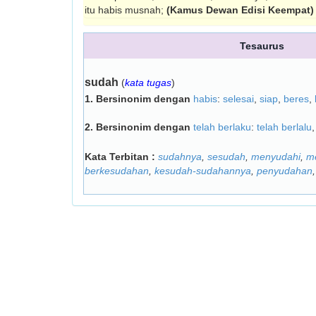
itu habis musnah;
(Kamus Dewan Edisi Keempat)
Tesaurus
sudah
(
kata tugas
)
1.
Bersinonim dengan
habis
:
selesai
,
siap
,
beres
,
2.
Bersinonim dengan
telah berlaku
:
telah berlalu
Kata Terbitan :
sudahnya
,
sesudah
,
menyudahi
,
m
berkesudahan
,
kesudah-sudahannya
,
penyudahan