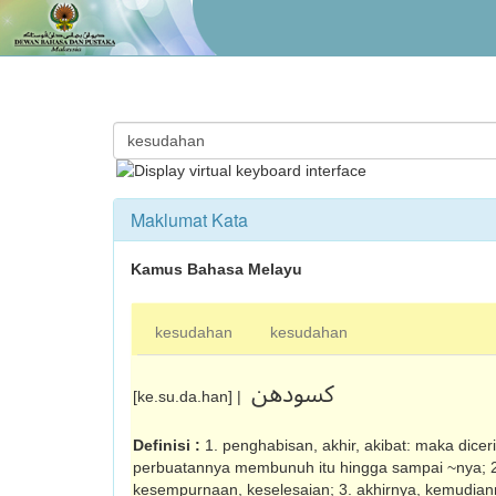
Maklumat Kata
Kamus Bahasa Melayu
kesudahan
kesudahan
کسودهن
[ke.su.da.han] |
Definisi :
1. penghabisan, akhir, akibat: maka dice
perbuatannya membunuh itu hingga sampai ~nya; 2
kesempurnaan, keselesaian; 3. akhirnya, kemudia