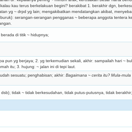
 kalau kau terus berkelakuan begini? berakibat 1. berakhir dgn, berkes
atan yg ~ drpd yg lain; mengakibatkan mendatangkan akibat, me­nye­b
(yg buruk): serangan-serangan pengganas ~ beberapa anggota tentera 
angan.
berada di titik ~ hidupnya;
iapa pun yg berjaya; 2. yg terke­mudian sekali, akhir: sampailah hari ~
ah itu; 3. hujung: ~ jalan ini di tepi laut.
udah sesuatu; penghabisan; akhir:
Bagaimana ~ cerita itu? Mula-mul
dsb); tidak ~ tidak berkesudahan, tidak putus-putusnya, tidak berakhir