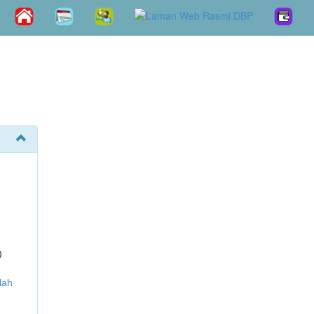
)
lah