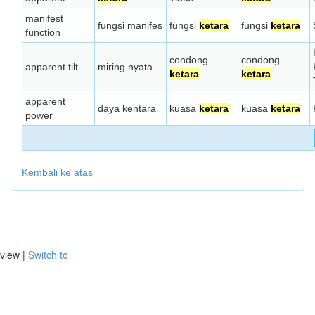
manifest
fungsi manifes
fungsi
ketara
fungsi
ketara
function
condong
condong
apparent tilt
miring nyata
ketara
ketara
apparent
daya kentara
kuasa
ketara
kuasa
ketara
power
Kembali ke atas
view |
Switch to