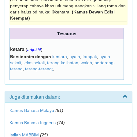
penyerap cahaya khas utk mengurangkan ~ liang roma dan
garis halus pd muka; ®kentara.
(Kamus Dewan Edisi
Keempat)
Tesaurus
ketara
(
adjektif
)
Bersinonim dengan
kentara
,
nyata
,
tampak
,
nyata
sekali
,
jelas sekali
,
terang kelihatan
,
waleh
,
berterang-
terang
,
terang-terang;
,
Juga ditemukan dalam:
Kamus Bahasa Melayu
(81)
Kamus Bahasa Inggeris
(74)
Istilah MABBIM
(25)