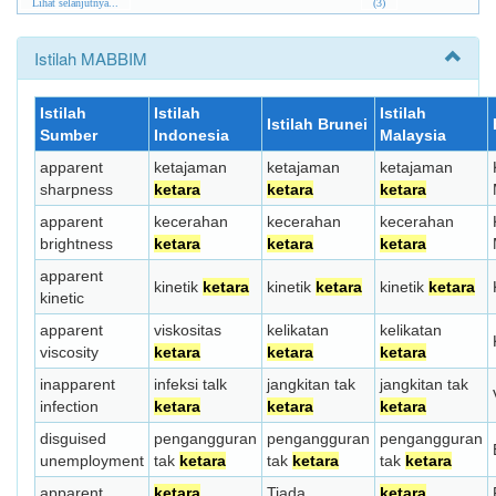
Lihat selanjutnya...
(3)
Istilah MABBIM
Istilah
Istilah
Istilah
Istilah Brunei
Sumber
Indonesia
Malaysia
apparent
ketajaman
ketajaman
ketajaman
sharpness
ketara
ketara
ketara
apparent
kecerahan
kecerahan
kecerahan
brightness
ketara
ketara
ketara
apparent
kinetik
ketara
kinetik
ketara
kinetik
ketara
kinetic
apparent
viskositas
kelikatan
kelikatan
viscosity
ketara
ketara
ketara
inapparent
infeksi talk
jangkitan tak
jangkitan tak
infection
ketara
ketara
ketara
disguised
pengangguran
pengangguran
pengangguran
unemployment
tak
ketara
tak
ketara
tak
ketara
apparent
ketara
Tiada
ketara