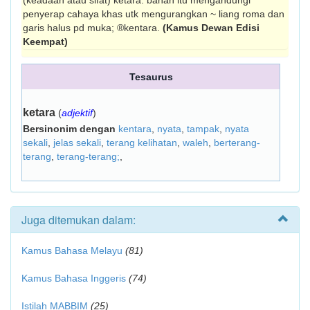
(keadaan atau sifat) ke­tara: bahan itu mengandungi
penyerap cahaya khas utk mengurangkan ~ liang roma dan
garis halus pd muka; ®kentara.
(Kamus Dewan Edisi
Keempat)
Tesaurus
ketara
(
adjektif
)
Bersinonim dengan
kentara
,
nyata
,
tampak
,
nyata
sekali
,
jelas sekali
,
terang kelihatan
,
waleh
,
berterang-
terang
,
terang-terang;
,
Juga ditemukan dalam:
Kamus Bahasa Melayu
(81)
Kamus Bahasa Inggeris
(74)
Istilah MABBIM
(25)