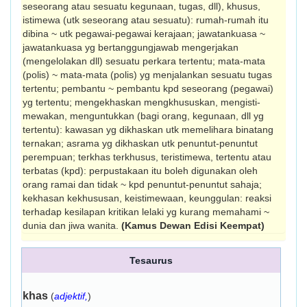
seseorang atau sesuatu kegunaan, tugas, dll), khusus,
istimewa (utk seseorang atau sesuatu): rumah-rumah itu
dibina ~ utk pegawai-pegawai kerajaan; jawatankuasa ~
jawatankuasa yg ber­tanggungjawab mengerjakan
(mengelolakan dll) sesuatu perkara tertentu; mata-mata
(polis) ~ mata-mata (polis) yg menjalankan sesuatu tugas
tertentu; pembantu ~ pembantu kpd seseorang (pegawai)
yg tertentu; mengekhaskan mengkhususkan, mengisti­
mewakan, menguntukkan (bagi orang, kegu­naan, dll yg
tertentu): kawasan yg dikhaskan utk memelihara binatang
ternakan; asrama yg dikhaskan utk penuntut-penuntut
perempuan; terkhas terkhusus, teristimewa, tertentu atau
terbatas (kpd): perpustakaan itu boleh digunakan oleh
orang ramai dan tidak ~ kpd penuntut-penuntut sahaja;
kekhasan kekhususan, keistimewaan, ke­unggulan: reaksi
terhadap kesilapan kritikan lelaki yg kurang memahami ~
dunia dan jiwa wanita.
(Kamus Dewan Edisi Keempat)
Tesaurus
khas
(
adjektif,
)