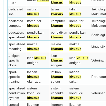
tanda
khusus
Perikana
mark
khusus
khusus
dedicated
saluran
talian
talian
Teknologi
line
khusus
khusus
khusus
Maklumat
dedicated
komputer
komputer
komputer
Teknologi
computer
khusus
khusus
khusus
Maklumat
education,
pendidikan
pendidikan
pendidikan
Sosiologi
specialized
khusus
khusus
khusus
specialised
makna
makna
makna
Linguistik
meaning
khusus
khusus
khusus
antigen
klon
klon
khusus
klon
khusus
specific
khusus
Veterinar
antigen
antigen
clone
antigen
sport-
latihan
latihan
latihan
specific
khusus
khusus
khusus
Perubata
training
olahraga
sukan
sukan
specialized
sistem
sistem
sistem
conduction
konduksi
konduksi
konduksi
Veterinar
system
khusus
khusus
khusus
special
ligamen
ligamen
ligamen