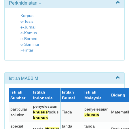
Perkhidmatan +
Korpus
e-Tesis
e-Jurnal
e-Kamus
e-Borneo
e-Seminar
i-Pintar
Istilah MABBIM
Istilah
Istilah
Istilah
Istilah
Bidang
Sumber
Indonesia
Brunei
Malaysia
penyelesaian
particular
penyelesaian
khusus
/solusi
Tiada
Matemati
solution
khusus
khusus
special
tanda
tanda