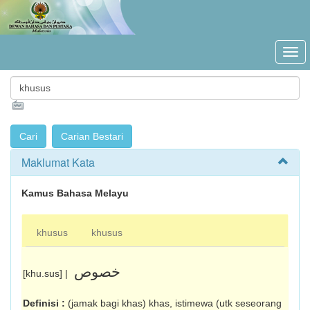
Maklumat Kata
Kamus Bahasa Melayu
khusus
khusus
خصوص
[khu.sus] |
Definisi :
(jamak bagi khas) khas, istimewa (utk seseorang