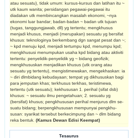
atau sesuatu), tidak umum: kursus-kursus dan latihan itu ~
utk kaum wanita; persidangan pegawai-pegawai itu
diadakan utk membincangkan masalah ekonomi, ~nya
ekonomi luar bandar; badan-badan ~ badan utk tujuan
(tugas, tanggungjawab, dll) yg tertentu; mengkhusus
menjadi khusus, menjadi (merupakan) sesuatu yg bersifat
khusus: teknologinya berkembang dgn sangat pesat dan ~;
~ kpd menuju kpd, menjadi tertumpu kpd, menumpu kpd;
mengkhususi menumpukan usaha kpd bidang atau aktiviti
tertentu: penyelidik-penyelidik yg ~ bidang geofizik;
mengkhususkan menjadikan khusus (utk orang atau
sesuatu yg tertentu), mengis­timewakan, mengekhaskan: ia
~ diri dlmbidang kebudayaan; tempat yg dikhususkan bagi
para jemputan khas; terkhusus terkhas, teristimewa,
tertentu (utk sesuatu); kekhususan 1. perihal (sifat dsb)
khusus: ~ sesuatu ilmu pengetahuan; 2. sesuatu yg
(bersifat) khusus; pengkhususan perihal menjurus dlm se­
suatu bidang; berpengkhususan mempunyai pengkhu­
susan: syarikat tersebut berkecimpung dan ~ dlm bidang
reka bentuk.
(Kamus Dewan Edisi Keempat)
Tesaurus