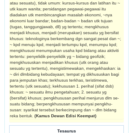
atau sesuatu), tidak umum: kursus-kursus dan latihan itu ~
utk kaum wanita; persidangan pegawai-pegawai itu
diadakan utk membincangkan masalah ekonomi, ~nya
ekonomi luar bandar; badan-badan ~ badan utk tujuan
(tugas, tanggungjawab, dll) yg tertentu; mengkhusus
menjadi khusus, menjadi (merupakan) sesuatu yg bersifat
khusus: teknologinya berkembang dgn sangat pesat dan ~;
~ kpd menuju kpd, menjadi tertumpu kpd, menumpu kpd;
mengkhususi menumpukan usaha kpd bidang atau aktiviti
tertentu: penyelidik-penyelidik yg ~ bidang geofizik;
mengkhususkan menjadikan khusus (utk orang atau
sesuatu yg tertentu), mengis­timewakan, mengekhaskan: ia
~ diri dlmbidang kebudayaan; tempat yg dikhususkan bagi
para jemputan khas; terkhusus terkhas, teristimewa,
tertentu (utk sesuatu); kekhususan 1. perihal (sifat dsb)
khusus: ~ sesuatu ilmu pengetahuan; 2. sesuatu yg
(bersifat) khusus; pengkhususan perihal menjurus dlm se­
suatu bidang; berpengkhususan mempunyai pengkhu­
susan: syarikat tersebut berkecimpung dan ~ dlm bidang
reka bentuk.
(Kamus Dewan Edisi Keempat)
Tesaurus