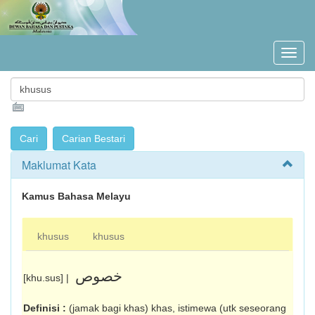
Maklumat Kata
Kamus Bahasa Melayu
khusus
khusus
خصوص
[khu.sus] |
Definisi :
(jamak bagi khas) khas, istimewa (utk seseorang