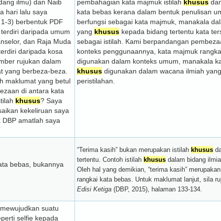
idang ilmu) dan Naib
pembahagian kata majmuk istilah
khusus
dan
 hari lalu saya
kata bebas kerana dalam bentuk penulisan u
 1-3) berbentuk PDF
berfungsi sebagai kata majmuk, manakala dal
terdiri daripada umum
yang
khusus
kepada bidang tertentu kata te
anselor, dan Raja Muda
sebagai istilah. Kami berpandangan pembeza
erdiri daripada kosa
konteks penggunaannya, kata majmuk rangka
mber rujukan dalam
digunakan dalam konteks umum, manakala kat
t yang berbeza-beza.
khusus
digunakan dalam wacana ilmiah yang
ah maklumat yang betul
peristilahan.
ezaan di antara kata
tilah
khusus
? Saya
aikan kekeliruan saya
ak DBP amatlah saya
“Terima kasih” bukan merupakan istilah
khusus
da
tertentu. Contoh istilah
khusus
dalam bidang ilmiah
ata bebas, bukannya
Oleh hal yang demikian, “terima kasih” merupaka
rangkai kata bebas. Untuk maklumat lanjut, sila r
Edisi Ketiga
(DBP, 2015), halaman 133-134.
 mewujudkan suatu
erti selfie kepada