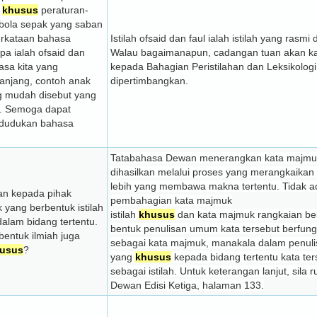
n
khusus
peraturan-
bola sepak yang saban
perkataan bahasa
Istilah ofsaid dan faul ialah istilah yang rasm
pa ialah ofsaid dan
Walau bagaimanapun, cadangan tuan akan 
asa kita yang
kepada Bahagian Peristilahan dan Leksikologi
 panjang, contoh anak
dipertimbangkan.
ng mudah disebut yang
i. Semoga dapat
edudukan bahasa
Tatabahasa Dewan menerangkan kata majmuk
dihasilkan melalui proses yang merangkaikan
lebih yang membawa makna tertentu. Tidak a
an kepada pihak
pembahagian kata majmuk
yang berbentuk istilah
istilah
khusus
dan kata majmuk rangkaian be
alam bidang tertentu.
bentuk penulisan umum kata tersebut berfung
entuk ilmiah juga
sebagai kata majmuk, manakala dalam penuli
usus
?
yang
khusus
kepada bidang tertentu kata te
sebagai istilah. Untuk keterangan lanjut, sila
Dewan Edisi Ketiga, halaman 133.