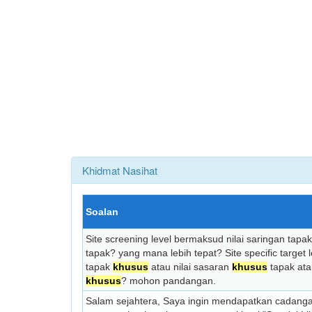
Khidmat Nasihat
Soalan
Site screening level bermaksud nilai saringan tapa
tapak? yang mana lebih tepat? Site specific target l
tapak
khusus
atau nilai sasaran
khusus
tapak ata
khusus
? mohon pandangan.
Salam sejahtera, Saya ingin mendapatkan cadang