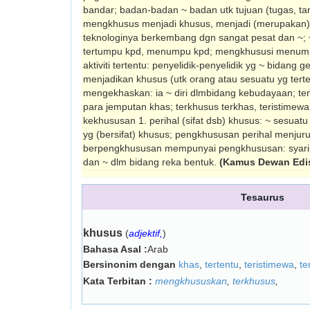
bandar; badan-badan ~ badan utk tujuan (tugas, tan
mengkhusus menjadi khusus, menjadi (merupakan) s
teknologinya berkembang dgn sangat pesat dan ~; 
tertumpu kpd, menumpu kpd; mengkhususi menump
aktiviti tertentu: penyelidik-penyelidik yg ~ bidang
menjadikan khusus (utk orang atau sesuatu yg tert
mengekhaskan: ia ~ diri dlmbidang kebudayaan; te
para jemputan khas; terkhusus terkhas, teristimewa,
kekhususan 1. perihal (sifat dsb) khusus: ~ sesuat
yg (bersifat) khusus; pengkhususan perihal menjuru
berpengkhususan mempunyai pengkhu­susan: syari
dan ~ dlm bidang reka bentuk.
(Kamus Dewan Edi
Tesaurus
khusus
(
adjektif,
)
Bahasa Asal :
Arab
Bersinonim dengan
khas
,
tertentu
,
teristimewa
,
te
Kata Terbitan :
mengkhususkan
,
terkhusus
,