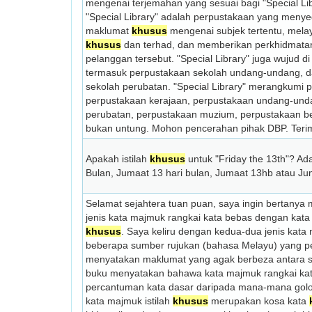
mengenai terjemahan yang sesuai bagi "Special Li
"Special Library" adalah perpustakaan yang meny
maklumat
khusus
mengenai subjek tertentu, mela
khusus
dan terhad, dan memberikan perkhidmat
pelanggan tersebut. "Special Library" juga wujud di 
termasuk perpustakaan sekolah undang-undang, 
sekolah perubatan. "Special Library" merangkumi 
perpustakaan kerajaan, perpustakaan undang-und
perubatan, perpustakaan muzium, perpustakaan be
bukan untung. Mohon pencerahan pihak DBP. Terim
Apakah istilah
khusus
untuk "Friday the 13th"? Ad
Bulan, Jumaat 13 hari bulan, Jumaat 13hb atau J
Selamat sejahtera tuan puan, saya ingin bertany
jenis kata majmuk rangkai kata bebas dengan kata 
khusus
. Saya keliru dengan kedua-dua jenis kata
beberapa sumber rujukan (bahasa Melayu) yang p
menyatakan maklumat yang agak berbeza antara s
buku menyatakan bahawa kata majmuk rangkai kat
percantuman kata dasar daripada mana-mana gol
kata majmuk istilah
khusus
merupakan kosa kata