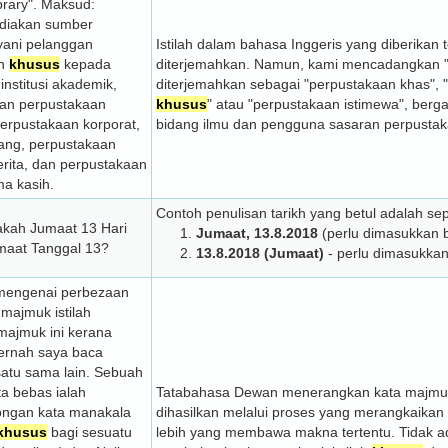
brary". Maksud:
ediakan sumber
yani pelanggan
Istilah dalam bahasa Inggeris yang diberikan
an
khusus
kepada
diterjemahkan. Namun, kami mencadangkan "sp
institusi akademik,
diterjemahkan sebagai "perpustakaan khas", 
dan perpustakaan
khusus
" atau "perpustakaan istimewa", berg
perpustakaan korporat,
bidang ilmu dan pengguna sasaran perpustak
ang, perpustakaan
rita, dan perpustakaan
a kasih.
Contoh penulisan tarikh yang betul adalah sep
akah Jumaat 13 Hari
Jumaat, 13.8.2018
(perlu dimasukkan 
umaat Tanggal 13?
13.8.2018 (Jumaat)
- perlu dimasukkan
a mengenai perbezaan
majmuk istilah
 majmuk ini kerana
ernah saya baca
atu sama lain. Sebuah
a bebas ialah
Tatabahasa Dewan menerangkan kata majmuk
ongan kata manakala
dihasilkan melalui proses yang merangkaikan
khusus
bagi sesuatu
lebih yang membawa makna tertentu. Tidak a