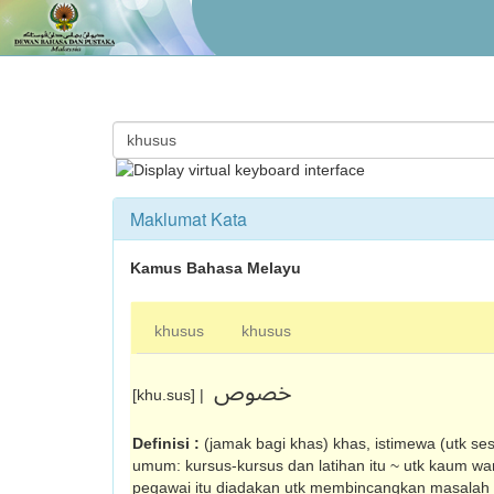
Maklumat Kata
Kamus Bahasa Melayu
khusus
khusus
خصوص
[khu.sus] |
Definisi :
(jamak bagi khas) khas, istimewa (utk se
umum: kursus-kursus dan latihan itu ~ utk kaum wa
pegawai itu diadakan utk membincangkan masalah 