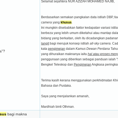
Selamat sejahtera NUR AZIZAH MOHAMED NAJIB,
Berdasarkan semakan pangkalan data istilah DBP, tia
camera
yang
khusus
.
Ini mungkin disebabkan faktor kedapatan variasi istil
berbeza yang lebih umum diketahui atau mantap dal
bidang yang berkaitan, oleh itu dicadangkan padana
langit
bagi merujuk konsep istilah
all-sky camera.
Cad
kata
pengimejan
dalam
Kamus Dewan Perdana
Tahu
a"?
yang dihuraikan maknanya iaitu
hal atau proses men
penggunaan yang diberikan sebagai panduan ialah
Bengkel Teleskop dan
Pengimejan
Angkasa peringkat
Terima kasih kerana menggunakan perkhidmatan Kh
Bahasa dan Pustaka.
Saya yang menjalankan amanah,
Mardhiah binti Othman.
sus
bagi makna