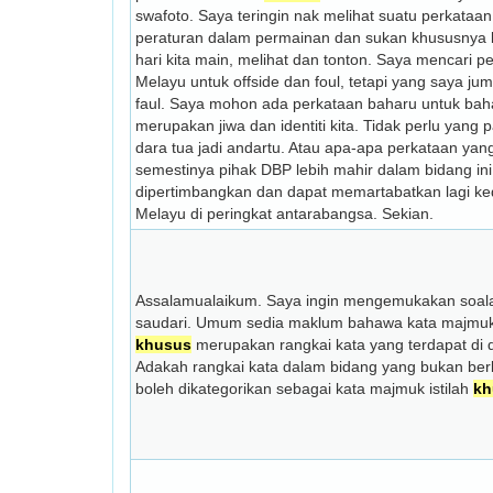
swafoto. Saya teringin nak melihat suatu perkataa
peraturan dalam permainan dan sukan khususnya 
hari kita main, melihat dan tonton. Saya mencari 
Melayu untuk offside dan foul, tetapi yang saya jum
faul. Saya mohon ada perkataan baharu untuk bah
merupakan jiwa dan identiti kita. Tidak perlu yang
dara tua jadi andartu. Atau apa-apa perkataan ya
semestinya pihak DBP lebih mahir dalam bidang in
dipertimbangkan dan dapat memartabatkan lagi k
Melayu di peringkat antarabangsa. Sekian.
Assalamualaikum. Saya ingin mengemukakan soal
saudari. Umum sedia maklum bahawa kata majmuk 
khusus
merupakan rangkai kata yang terdapat di d
Adakah rangkai kata dalam bidang yang bukan berb
boleh dikategorikan sebagai kata majmuk istilah
kh