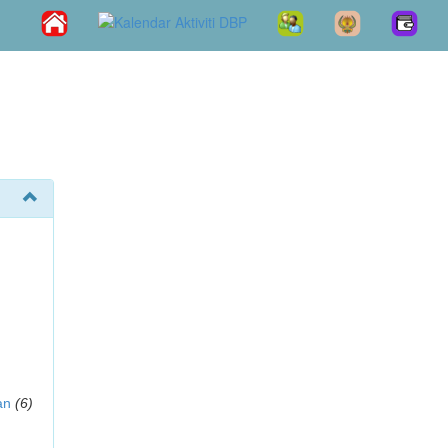
an
(6)