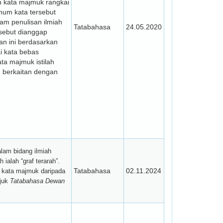
 kata majmuk rangkai
mum kata tersebut
am penulisan ilmiah
Tatabahasa
24.05.2020
rsebut dianggap
an ini berdasarkan
i kata bebas
a majmuk istilah
 berkaitan dengan
lam bidang ilmiah
 ialah “graf terarah”.
Tatabahasa
02.11.2024
n kata majmuk daripada
ujuk
Tatabahasa Dewan