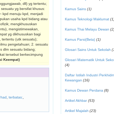
ggungjawab, dll) yg tertentu;
esuatu yg bersifat khusus:
Kamus Sains
(1)
~ kpd menuju kpd, menjadi
ukan usaha kpd bidang atau
Kamus Teknologi Maklumat
(1
 geofizik; mengkhususkan
entu), mengis­timewakan,
Kamus Thai Melayu Dewan
(2
mpat yg dikhususkan bagi
 tertentu (utk sesuatu);
Kamus Parsi(Beta)
(1)
u ilmu pengetahuan; 2. sesuatu
s dlm se­suatu bidang;
Glosari Sains Untuk Sekolah
(
kat tersebut berkecimpung
si Keempat)
Glosari Matematik Untuk Seko
(4)
Daftar Istilah Industri Perkhid
Kewangan
(16)
Kamus Dewan Perdana
(8)
rhad
,
terbatas;
,
Artikel Akhbar
(53)
Artikel Majalah
(23)