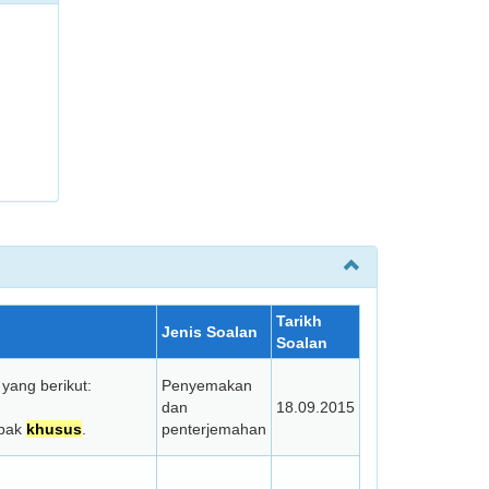
Tarikh
Jenis Soalan
Soalan
yang berikut:
Penyemakan
dan
18.09.2015
tapak
khusus
.
penterjemahan