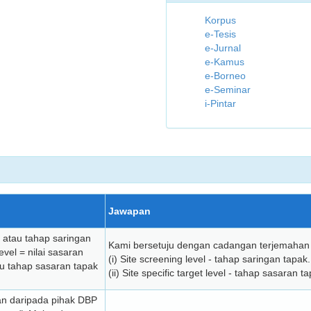
Korpus
e-Tesis
e-Jurnal
e-Kamus
e-Borneo
e-Seminar
i-Pintar
Jawapan
k atau tahap saringan
Kami bersetuju dengan cadangan terjemahan 
evel = nilai sasaran
(i) Site screening level - tahap saringan tapak.
u tahap sasaran tapak
(ii) Site specific target level - tahap sasaran 
an daripada pihak DBP