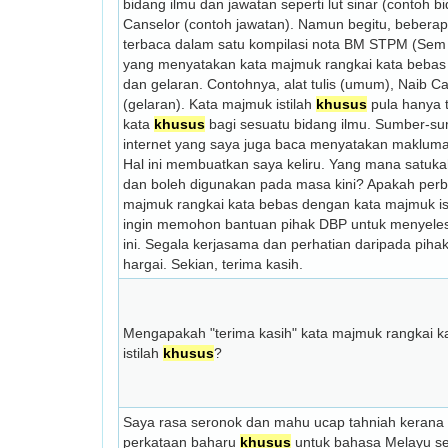
bidang ilmu dan jawatan seperti lut sinar (contoh b
Canselor (contoh jawatan). Namun begitu, beberapa
terbaca dalam satu kompilasi nota BM STPM (Sem
yang menyatakan kata majmuk rangkai kata bebas 
dan gelaran. Contohnya, alat tulis (umum), Naib C
(gelaran). Kata majmuk istilah
khusus
pula hanya t
kata
khusus
bagi sesuatu bidang ilmu. Sumber-su
internet yang saya juga baca menyatakan makluma
Hal ini membuatkan saya keliru. Yang mana satuk
dan boleh digunakan pada masa kini? Apakah perb
majmuk rangkai kata bebas dengan kata majmuk is
ingin memohon bantuan pihak DBP untuk menyeles
ini. Segala kerjasama dan perhatian daripada pih
hargai. Sekian, terima kasih.
Mengapakah "terima kasih" kata majmuk rangkai k
istilah
khusus
?
Saya rasa seronok dan mahu ucap tahniah kerana
perkataan baharu
khusus
untuk bahasa Melayu sep