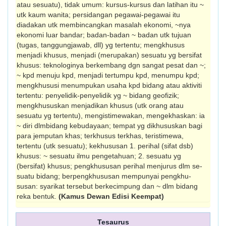
atau sesuatu), tidak umum: kursus-kursus dan latihan itu ~
utk kaum wanita; persidangan pegawai-pegawai itu
diadakan utk membincangkan masalah ekonomi, ~nya
ekonomi luar bandar; badan-badan ~ badan utk tujuan
(tugas, tanggungjawab, dll) yg tertentu; mengkhusus
menjadi khusus, menjadi (merupakan) sesuatu yg bersifat
khusus: teknologinya berkembang dgn sangat pesat dan ~;
~ kpd menuju kpd, menjadi tertumpu kpd, menumpu kpd;
mengkhususi menumpukan usaha kpd bidang atau aktiviti
tertentu: penyelidik-penyelidik yg ~ bidang geofizik;
mengkhususkan menjadikan khusus (utk orang atau
sesuatu yg tertentu), mengis­timewakan, mengekhaskan: ia
~ diri dlmbidang kebudayaan; tempat yg dikhususkan bagi
para jemputan khas; terkhusus terkhas, teristimewa,
tertentu (utk sesuatu); kekhususan 1. perihal (sifat dsb)
khusus: ~ sesuatu ilmu pengetahuan; 2. sesuatu yg
(bersifat) khusus; pengkhususan perihal menjurus dlm se­
suatu bidang; berpengkhususan mempunyai pengkhu­
susan: syarikat tersebut berkecimpung dan ~ dlm bidang
reka bentuk.
(Kamus Dewan Edisi Keempat)
Tesaurus