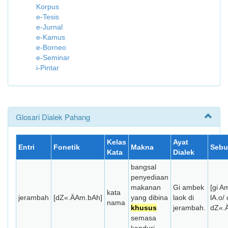
Korpus
e-Tesis
e-Jurnal
e-Kamus
e-Borneo
e-Seminar
i-Pintar
Glosari Dialek Pahang
Kelas
Ayat
Entri
Fonetik
Makna
Sebu
Kata
Dialek
bangsal
penyediaan
makanan
Gi ambek
[gi A
kata
jerambah
[dZ«.ÄAm.bAh]
yang dibina
laok di
lA.o/ 
nama
khusus
jerambah.
dZ«.
semasa