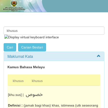
Maklumat Kata
Kamus Bahasa Melayu
khusus
khusus
خصوص
[khu.sus] |
Definisi :
(jamak bagi khas) khas, istimewa (utk seseorang