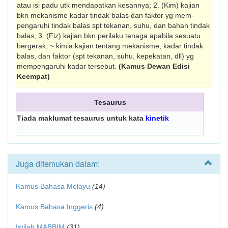
atau isi padu utk mendapatkan kesannya; 2. (Kim) kajian
bkn mekanisme kadar tindak balas dan faktor yg mem­
pengaruhi tindak balas spt tekanan, suhu, dan bahan tindak
balas; 3. (Fiz) kajian bkn peri­laku tenaga apabila sesuatu
bergerak; ~ kimia kajian tentang mekanisme, kadar tindak
balas, dan faktor (spt tekanan, suhu, kepekatan, dll) yg
mempengaruhi kadar tersebut.
(Kamus Dewan Edisi
Keempat)
Tesaurus
Tiada maklumat tesaurus untuk kata
kinetik
Juga ditemukan dalam:
Kamus Bahasa Melayu
(14)
Kamus Bahasa Inggeris
(4)
Istilah MABBIM
(31)