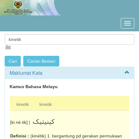
Maklumat Kata
Kamus Bahasa Melayu
kinetik
kinetik
کينيتيک
[ki.né.tik] |
Definisi :
(kinétik) 1. bergantung pd gerakan permukaan