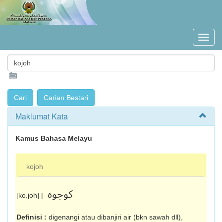
Maklumat Kata
Kamus Bahasa Melayu
kojoh
کوجوه
[ko.joh] |
Definisi :
digenangi atau dibanjiri air (bkn sawah dll),