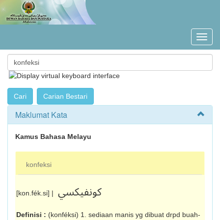
Maklumat Kata
Kamus Bahasa Melayu
konfeksi
کونفيکسي
[kon.fék.si] |
Definisi :
(konféksi) 1. sediaan manis yg di­buat drpd buah-