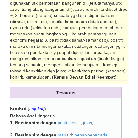
digunakan utk pembinaan bangunan dll (terutamanya utk
asas, tiang alang bangunan, dll): asas rumah itu dibuat drpd
~; 2. bersifat (berupa) sesuatu yg dapat digambarkan
(dirasai, dilihat, dll), bersifat kebendaan (tidak abstrak),
nyata ada (kelihat­an dsb), maujud: pembukaan tanah baru
merupakan suatu langkah yg ~ ke arah pembangunan
ekonomi negara; 3. pasti (tidak samar-samar dsb), positif:
mereka diminta mengemukakan cadangan-cadangan yg ~;
tidak satu pun fakta ~ yg dapat diperjelas tanpa kajian;
mengkonkritkan ki menambahkan kepastian (tidak diragui)
tentang sesuatu, memperlihat­kan kemaujudan: konsep
takwa dikonkritkan dgn jelas; kekonkritan perihal (keadaan)
konkrit, kemaujudan.
(Kamus Dewan Edisi Keempat)
Tesaurus
konkrit
(
adjektif,
)
Bahasa Asal :
Inggeris
1.
Bersinonim dengan
pasti
:
positif
,
jelas
,
2.
Bersinonim dengan
maujud
:
benar-benar ada
,