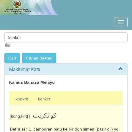
Maklumat Kata
Kamus Bahasa Melayu
konkrit
konkrit
کوڠکريت
[kong.krit] |
Definisi :
1. campuran batu kelikir dgn simen (pasir dll) yg