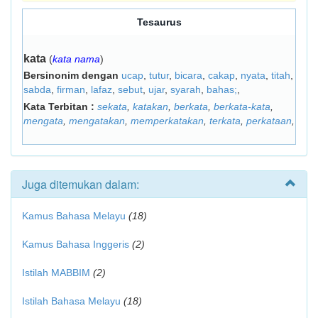
Tesaurus
kata
(
kata nama
)
Bersinonim dengan
ucap
,
tutur
,
bicara
,
cakap
,
nyata
,
titah
,
sabda
,
firman
,
lafaz
,
sebut
,
ujar
,
syarah
,
bahas;
,
Kata Terbitan :
sekata
,
katakan
,
berkata
,
berkata-kata
,
mengata
,
mengatakan
,
memperkatakan
,
terkata
,
perkataan
,
Juga ditemukan dalam:
Kamus Bahasa Melayu
(18)
Kamus Bahasa Inggeris
(2)
Istilah MABBIM
(2)
Istilah Bahasa Melayu
(18)