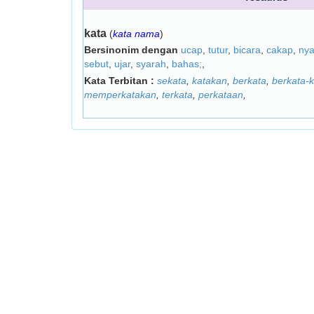
kata
(
kata nama
)
Bersinonim dengan
ucap
,
tutur
,
bicara
,
cakap
,
nya
sebut
,
ujar
,
syarah
,
bahas;
,
Kata Terbitan :
sekata
,
katakan
,
berkata
,
berkata-k
memperkatakan
,
terkata
,
perkataan
,